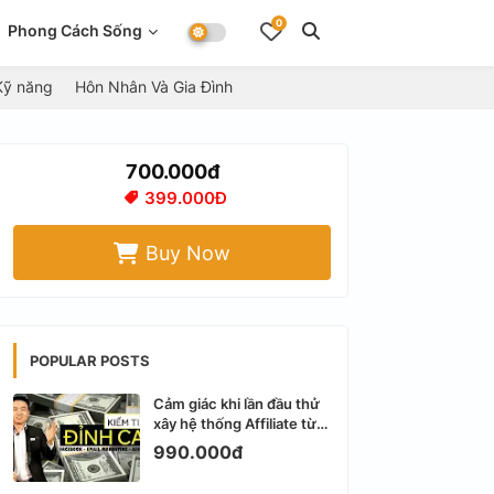
0
Phong Cách Sống
Kỹ năng
Hôn Nhân Và Gia Đình
700.000đ
399.000Đ
Buy Now
POPULAR POSTS
Cảm giác khi lần đầu thử
xây hệ thống Affiliate từ
Facebook cá nhân
990.000đ