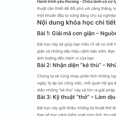
Hành trình yêu thương - Chữa lành và xử l
thuật cần thiết để đối phó với căng thẳng, 
một khoản đầu tư xứng đáng cho sự nghiệp
Nội dung khóa học chi tiết
Bài 1: Giải mã cơn giận – Ngu
Bài học này sẽ giúp bạn hiểu rõ về cơ chế 
giận và những dấu hiệu cảnh báo sớm. Bạn 
ảnh hưởng đến hành vi của bạn.
Bài 2: Nhận diện “kẻ thù” – 
Chúng ta sẽ cùng nhau phân tích những ng
ngày, từ áp lực công việc, mối quan hệ gia 
diện những “kẻ thù” này và tìm ra giải pháp
Bài 3: Kỹ thuật “thở” – Làm dịu
Bài học này giới thiệu những kỹ thuật thở đ
Bạn sẽ học cách kiểm soát nhịp thở, thư giã