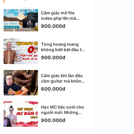
Cảm giác mở file
index.php lên mà
không biết viết gì tiếp
900.000đ
theo
Từng hoang mang
không biết bắt đầu từ
đâu với Email
900.000đ
Marketing
Cảm giác khi lần đầu
cầm guitar mà không
biết bắt đầu từ đâu
600.000đ
Học MC tiệc cưới cho
người mới: Những
ngày đầu thực sự khá
900.000đ
ngợp