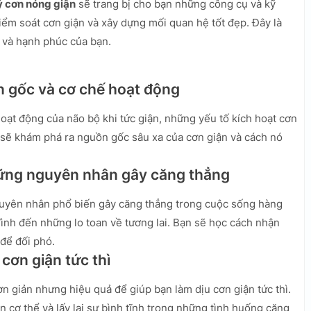
ý cơn nóng giận
sẽ trang bị cho bạn những công cụ và kỹ
kiểm soát cơn giận và xây dựng mối quan hệ tốt đẹp. Đây là
 và hạnh phúc của bạn.
ồn gốc và cơ chế hoạt động
hoạt động của não bộ khi tức giận, những yếu tố kích hoạt cơn
sẽ khám phá ra nguồn gốc sâu xa của cơn giận và cách nó
Những nguyên nhân gây căng thẳng
uyên nhân phổ biến gây căng thẳng trong cuộc sống hàng
đình đến những lo toan về tương lai. Bạn sẽ học cách nhận
 để đối phó.
 cơn giận tức thì
ơn giản nhưng hiệu quả để giúp bạn làm dịu cơn giận tức thì.
n cơ thể và lấy lại sự bình tĩnh trong những tình huống căng