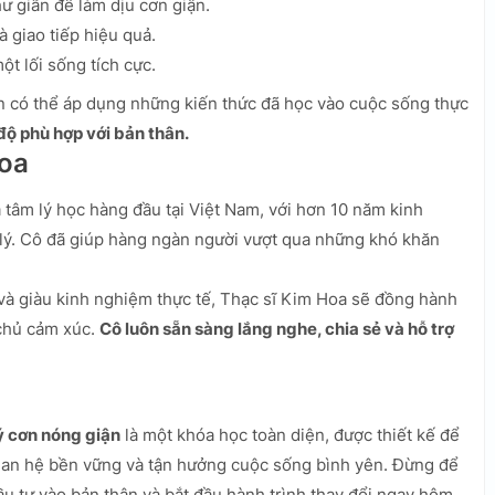
ư giãn để làm dịu cơn giận.
 giao tiếp hiệu quả.
t lối sống tích cực.
ạn có thể áp dụng những kiến thức đã học vào cuộc sống thực
 độ phù hợp với bản thân.
Hoa
 tâm lý học hàng đầu tại Việt Nam, với hơn 10 năm kinh
âm lý. Cô đã giúp hàng ngàn người vượt qua những khó khăn
 và giàu kinh nghiệm thực tế, Thạc sĩ Kim Hoa sẽ đồng hành
 chủ cảm xúc.
Cô luôn sẵn sàng lắng nghe, chia sẻ và hỗ trợ
ý cơn nóng giận
là một khóa học toàn diện, được thiết kế để
uan hệ bền vững và tận hưởng cuộc sống bình yên. Đừng để
u tư vào bản thân và bắt đầu hành trình thay đổi ngay hôm