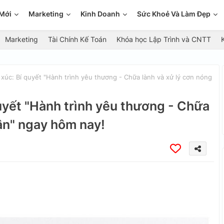
Mới
Marketing
Kinh Doanh
Sức Khoẻ Và Làm Đẹp
Marketing
Tài Chính Kế Toán
Khóa học Lập Trình và CNTT
xúc: Bí quyết "Hành trình yêu thương - Chữa lành và xử lý cơn nóng
uyết "Hành trình yêu thương - Chữa
iận" ngay hôm nay!