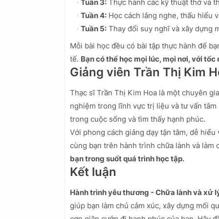
Tuần 3:
Thực hành các kỹ thuật thở và th
Tuần 4:
Học cách lắng nghe, thấu hiểu và
Tuần 5:
Thay đổi suy nghĩ và xây dựng mộ
Mỗi bài học đều có bài tập thực hành để b
tế.
Bạn có thể học mọi lúc, mọi nơi, với tốc
Giảng viên Trần Thị Kim 
Thạc sĩ Trần Thị Kim Hoa là một chuyên gia
nghiệm trong lĩnh vực trị liệu và tư vấn t
trong cuộc sống và tìm thấy hạnh phúc.
Với phong cách giảng dạy tận tâm, dễ hiểu
cùng bạn trên hành trình chữa lành và làm
bạn trong suốt quá trình học tập.
Kết luận
Hành trình yêu thương - Chữa lành và xử l
giúp bạn làm chủ cảm xúc, xây dựng mối q
cơn giận cướp đi hạnh phúc của bạn. Hãy đầ