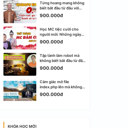
Từng hoang mang không
biết bắt đầu từ đâu với
Email Marketing
900.000đ
Học MC tiệc cưới cho
người mới: Những ngày
đầu thực sự khá ngợp
900.000đ
Tập tành làm robot mà
không biết bắt đầu từ đâu
thì dễ nản thật
900.000đ
Cảm giác mở file
index.php lên mà không
biết viết gì tiếp theo
900.000đ
KHÓA HỌC MỚI