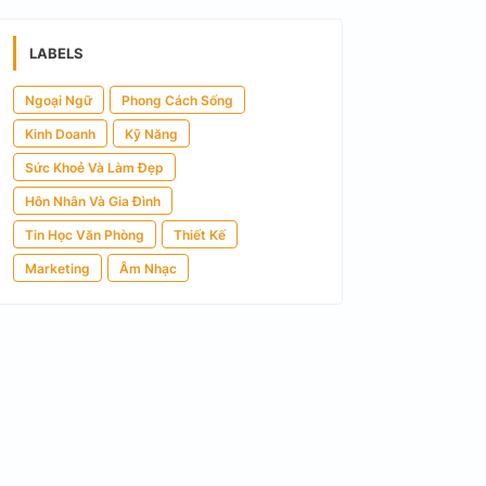
LABELS
Ngoại Ngữ
Phong Cách Sống
Kinh Doanh
Kỹ Năng
Sức Khoẻ Và Làm Đẹp
Hôn Nhân Và Gia Đình
Tin Học Văn Phòng
Thiết Kế
Marketing
Âm Nhạc