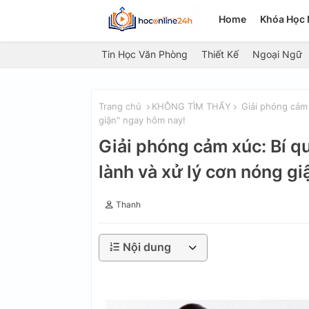
Home
Khóa Học 
Tin Học Văn Phòng
Thiết Kế
Ngoại Ngữ
Trang chủ
KHÔNG TÌM THẤY
Giải phóng cảm 
giận" ngay hôm nay!
Giải phóng cảm xúc: Bí q
lành và xử lý cơn nóng g
Thanh
Nội dung