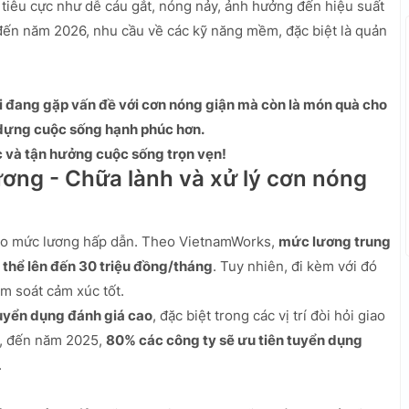
tiêu cực như dễ cáu gắt, nóng nảy, ảnh hưởng đến hiệu suất
 đến năm 2026, nhu cầu về các kỹ năng mềm, đặc biệt là quản
 đang gặp vấn đề với cơn nóng giận mà còn là món quà cho
 dựng cuộc sống hạnh phúc hơn.
 và tận hưởng cuộc sống trọn vẹn!
ương - Chữa lành và xử lý cơn nóng
eo mức lương hấp dẫn. Theo VietnamWorks,
mức lương trung
 thể lên đến 30 triệu đồng/tháng
. Tuy nhiên, đi kèm với đó
ểm soát cảm xúc tốt.
uyển dụng đánh giá cao
, đặc biệt trong các vị trí đòi hỏi giao
g, đến năm 2025,
80% các công ty sẽ ưu tiên tuyển dụng
.