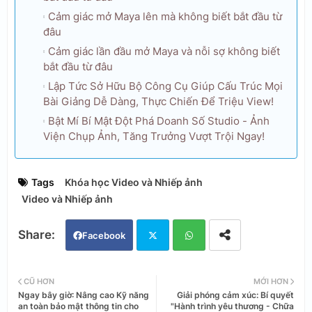
Cảm giác mở Maya lên mà không biết bắt đầu từ
đâu
Cảm giác lần đầu mở Maya và nỗi sợ không biết
bắt đầu từ đâu
Lập Tức Sở Hữu Bộ Công Cụ Giúp Cấu Trúc Mọi
Bài Giảng Dễ Dàng, Thực Chiến Để Triệu View!
Bật Mí Bí Mật Đột Phá Doanh Số Studio - Ảnh
Viện Chụp Ảnh, Tăng Trưởng Vượt Trội Ngay!
Tags
Khóa học Video và Nhiếp ảnh
Video và Nhiếp ảnh
Facebook
Twi
Wh
CŨ HƠN
MỚI HƠN
Ngay bây giờ: Nâng cao Kỹ năng
Giải phóng cảm xúc: Bí quyết
tter
ats
an toàn bảo mật thông tin cho
"Hành trình yêu thương - Chữa