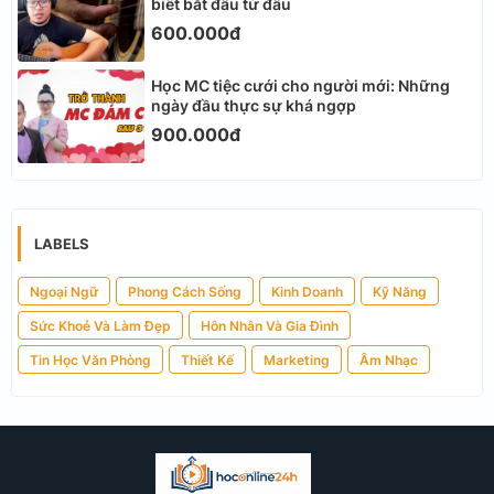
biết bắt đầu từ đâu
600.000đ
Học MC tiệc cưới cho người mới: Những
ngày đầu thực sự khá ngợp
900.000đ
LABELS
Ngoại Ngữ
Phong Cách Sống
Kinh Doanh
Kỹ Năng
Sức Khoẻ Và Làm Đẹp
Hôn Nhân Và Gia Đình
Tin Học Văn Phòng
Thiết Kế
Marketing
Âm Nhạc