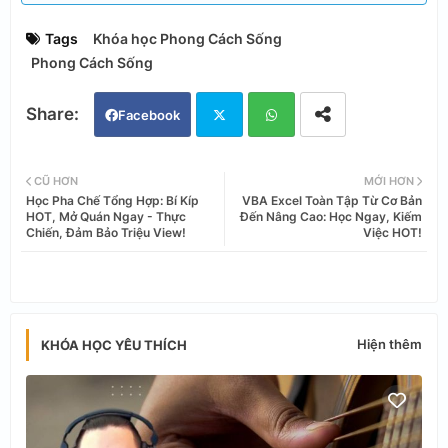
Tags
Khóa học Phong Cách Sống
Phong Cách Sống
Facebook
Twi
Wh
CŨ HƠN
MỚI HƠN
Học Pha Chế Tổng Hợp: Bí Kíp
VBA Excel Toàn Tập Từ Cơ Bản
tter
ats
HOT, Mở Quán Ngay - Thực
Đến Nâng Cao: Học Ngay, Kiếm
Chiến, Đảm Bảo Triệu View!
Việc HOT!
app
Hiện thêm
KHÓA HỌC YÊU THÍCH