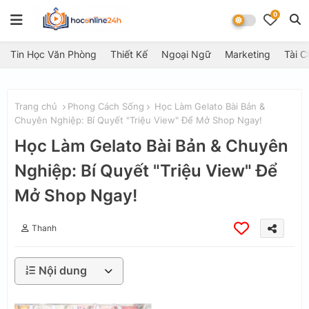
0
Tin Học Văn Phòng
Thiết Kế
Ngoại Ngữ
Marketing
Tài C
Trang chủ
Phong Cách Sống
Học Làm Gelato Bài Bản &
Chuyên Nghiệp: Bí Quyết "Triệu View" Để Mở Shop Ngay!
Học Làm Gelato Bài Bản & Chuyên
Nghiệp: Bí Quyết "Triệu View" Để
Mở Shop Ngay!
Thanh
Nội dung