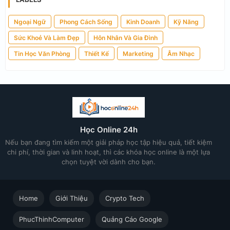
Ngoại Ngữ
Phong Cách Sống
Kinh Doanh
Kỹ Năng
Sức Khoẻ Và Làm Đẹp
Hôn Nhân Và Gia Đình
Tin Học Văn Phòng
Thiết Kế
Marketing
Âm Nhạc
Học Online 24h
Nếu bạn đang tìm kiếm một giải pháp học tập hiệu quả, tiết kiệm
chi phí, thời gian và linh hoạt, thì các khóa học online là một lựa
chọn tuyệt vời dành cho bạn.
Home
Giới Thiệu
Crypto Tech
PhucThinhComputer
Quảng Cáo Google