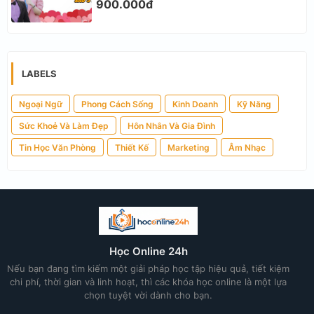
900.000đ
LABELS
Ngoại Ngữ
Phong Cách Sống
Kinh Doanh
Kỹ Năng
Sức Khoẻ Và Làm Đẹp
Hôn Nhân Và Gia Đình
Tin Học Văn Phòng
Thiết Kế
Marketing
Âm Nhạc
Học Online 24h
Nếu bạn đang tìm kiếm một giải pháp học tập hiệu quả, tiết kiệm
chi phí, thời gian và linh hoạt, thì các khóa học online là một lựa
chọn tuyệt vời dành cho bạn.