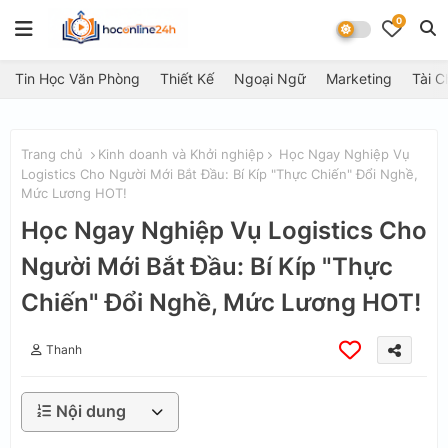
0
Tin Học Văn Phòng
Thiết Kế
Ngoại Ngữ
Marketing
Tài C
Trang chủ
Kinh doanh và Khởi nghiệp
Học Ngay Nghiệp Vụ
Logistics Cho Người Mới Bắt Đầu: Bí Kíp "Thực Chiến" Đổi Nghề,
Mức Lương HOT!
Học Ngay Nghiệp Vụ Logistics Cho
Người Mới Bắt Đầu: Bí Kíp "Thực
Chiến" Đổi Nghề, Mức Lương HOT!
Thanh
Nội dung