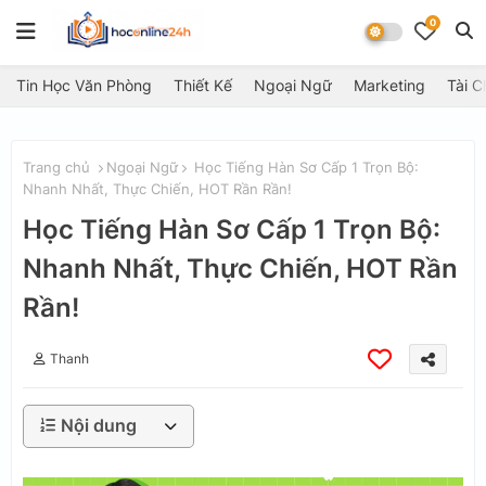
0
Tin Học Văn Phòng
Thiết Kế
Ngoại Ngữ
Marketing
Tài C
Trang chủ
Ngoại Ngữ
Học Tiếng Hàn Sơ Cấp 1 Trọn Bộ:
Nhanh Nhất, Thực Chiến, HOT Rần Rần!
Học Tiếng Hàn Sơ Cấp 1 Trọn Bộ:
Nhanh Nhất, Thực Chiến, HOT Rần
Rần!
Thanh
Nội dung