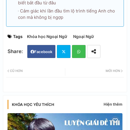
biết bắt đầu từ đâu
Cảm giác khi lần đầu tìm lộ trình tiếng Anh cho
con mà không bị ngợp
Tags
Khóa học Ngoại Ngữ
Ngoại Ngữ
Facebook
Twi
Wh
CŨ HƠN
MỚI HƠN
tter
ats
app
Hiện thêm
KHÓA HỌC YÊU THÍCH