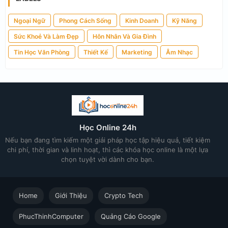
Ngoại Ngữ
Phong Cách Sống
Kinh Doanh
Kỹ Năng
Sức Khoẻ Và Làm Đẹp
Hôn Nhân Và Gia Đình
Tin Học Văn Phòng
Thiết Kế
Marketing
Âm Nhạc
Học Online 24h
Nếu bạn đang tìm kiếm một giải pháp học tập hiệu quả, tiết kiệm
chi phí, thời gian và linh hoạt, thì các khóa học online là một lựa
chọn tuyệt vời dành cho bạn.
Home
Giới Thiệu
Crypto Tech
PhucThinhComputer
Quảng Cáo Google