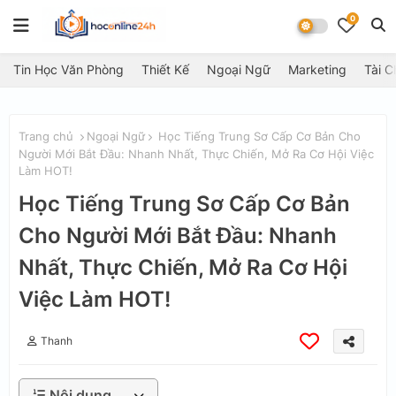
0
Tin Học Văn Phòng
Thiết Kế
Ngoại Ngữ
Marketing
Tài C
Trang chủ
Ngoại Ngữ
Học Tiếng Trung Sơ Cấp Cơ Bản Cho
Người Mới Bắt Đầu: Nhanh Nhất, Thực Chiến, Mở Ra Cơ Hội Việc
Làm HOT!
Học Tiếng Trung Sơ Cấp Cơ Bản
Cho Người Mới Bắt Đầu: Nhanh
Nhất, Thực Chiến, Mở Ra Cơ Hội
Việc Làm HOT!
Thanh
Nội dung