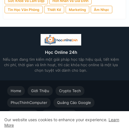
Sức Khoẻ Và Làm Đẹp
Hôn Nhân Và Gia Đình
Tin Học Văn Phòng
Thiết Kế
Marketing
Âm Nhạc
Học Online 24h
Nếu bạn đang tìm kiếm một giải pháp học tập hiệu quả, tiết kiệm
chi phí, thời gian và linh hoạt, thì các khóa học online là một lựa
chọn tuyệt vời dành cho bạn.
Home
Giới Thiệu
Crypto Tech
PhucThinhComputer
Quảng Cáo Google
Thiết kế in ấn
Techsolution.vn
Our website uses cookies to enhance your experience.
Learn
More
Học Online cùng Chuyên gia - Khóa học trực tuyến dành cho