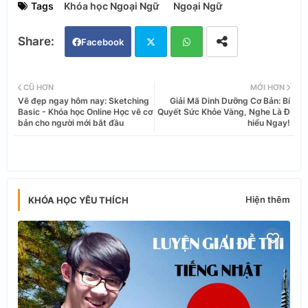
Tags
Khóa học Ngoại Ngữ
Ngoại Ngữ
Facebook
Twi
Wh
CŨ HƠN
MỚI HƠN
Vẽ đẹp ngay hôm nay: Sketching
Giải Mã Dinh Dưỡng Cơ Bản: Bí
tter
ats
Basic - Khóa học Online Học vẽ cơ
Quyết Sức Khỏe Vàng, Nghe Là Đ
bản cho người mới bắt đầu
hiểu Ngay!
app
Hiện thêm
KHÓA HỌC YÊU THÍCH