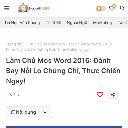
0
Tin Học Văn Phòng
Thiết Kế
Ngoại Ngữ
Marketing
Tài C
Trang chủ
Tin Học Văn Phòng
Làm Chủ Mos Word 2016:
Đánh Bay Nỗi Lo Chứng Chỉ, Thực Chiến Ngay!
Làm Chủ Mos Word 2016: Đánh
Bay Nỗi Lo Chứng Chỉ, Thực Chiến
Ngay!
Thanh
Nội dung