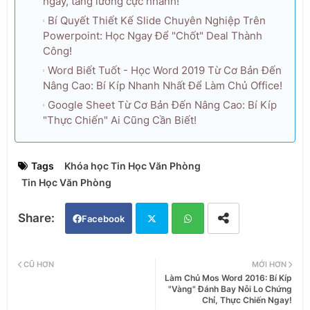
ngay, tăng lương cực nhanh!
Bí Quyết Thiết Kế Slide Chuyên Nghiệp Trên
Powerpoint: Học Ngay Để "Chốt" Deal Thành
Công!
Word Biết Tuốt - Học Word 2019 Từ Cơ Bản Đến
Nâng Cao: Bí Kíp Nhanh Nhất Để Làm Chủ Office!
Google Sheet Từ Cơ Bản Đến Nâng Cao: Bí Kíp
"Thực Chiến" Ai Cũng Cần Biết!
Tags
Khóa học Tin Học Văn Phòng
Tin Học Văn Phòng
Facebook
Twi
Wh
CŨ HƠN
MỚI HƠN
Làm Chủ Mos Word 2016: Bí Kíp
tter
ats
"Vàng" Đánh Bay Nỗi Lo Chứng
Chỉ, Thực Chiến Ngay!