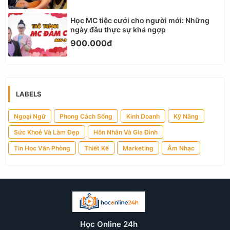
Học MC tiệc cưới cho người mới: Những
ngày đầu thực sự khá ngợp
900.000đ
LABELS
Ngoại Ngữ
Phong Cách Sống
Kinh Doanh
Kỹ Năng
Sức Khoẻ Và Làm Đẹp
Hôn Nhân Và Gia Đình
Tin Học Văn Phòng
Thiết Kế
Marketing
Âm Nhạc
Học Online 24h