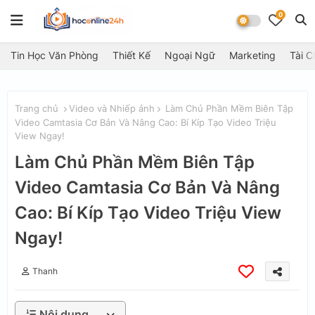
0
Tin Học Văn Phòng
Thiết Kế
Ngoại Ngữ
Marketing
Tài C
Trang chủ
Video và Nhiếp ảnh
Làm Chủ Phần Mềm Biên Tập
Video Camtasia Cơ Bản Và Nâng Cao: Bí Kíp Tạo Video Triệu
View Ngay!
Làm Chủ Phần Mềm Biên Tập
Video Camtasia Cơ Bản Và Nâng
Cao: Bí Kíp Tạo Video Triệu View
Ngay!
Thanh
Nội dung