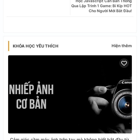
Học Javascript Căn Bản Thông
tter
ats
Qua Lập Trình 1 Game: Bí Kíp HOT
Cho Người Mới Bắt Đầu!
app
Hiện thêm
KHÓA HỌC YÊU THÍCH
Cảm giác cầm máy ảnh trên tay mà không biết bắt đầu từ