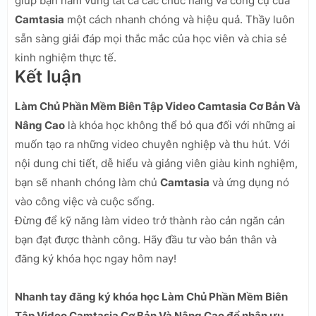
giúp bạn nắm vững tất cả các chức năng và công cụ của
Camtasia
một cách nhanh chóng và hiệu quả. Thầy luôn
sẵn sàng giải đáp mọi thắc mắc của học viên và chia sẻ
kinh nghiệm thực tế.
Kết luận
Làm Chủ Phần Mềm Biên Tập Video Camtasia Cơ Bản Và
Nâng Cao
là khóa học không thể bỏ qua đối với những ai
muốn tạo ra những video chuyên nghiệp và thu hút. Với
nội dung chi tiết, dễ hiểu và giảng viên giàu kinh nghiệm,
bạn sẽ nhanh chóng làm chủ
Camtasia
và ứng dụng nó
vào công việc và cuộc sống.
Đừng để kỹ năng làm video trở thành rào cản ngăn cản
bạn đạt được thành công. Hãy đầu tư vào bản thân và
đăng ký khóa học ngay hôm nay!
Nhanh tay đăng ký khóa học Làm Chủ Phần Mềm Biên
Tập Video Camtasia Cơ Bản Và Nâng Cao để nhận ưu