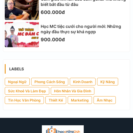
biết bắt đầu từ đâu
600.000đ
Học MC tiệc cưới cho người mới: Những
ngày đầu thực sự khá ngợp
900.000đ
LABELS
Ngoại Ngữ
Phong Cách Sống
Kinh Doanh
Kỹ Năng
Sức Khoẻ Và Làm Đẹp
Hôn Nhân Và Gia Đình
Tin Học Văn Phòng
Thiết Kế
Marketing
Âm Nhạc