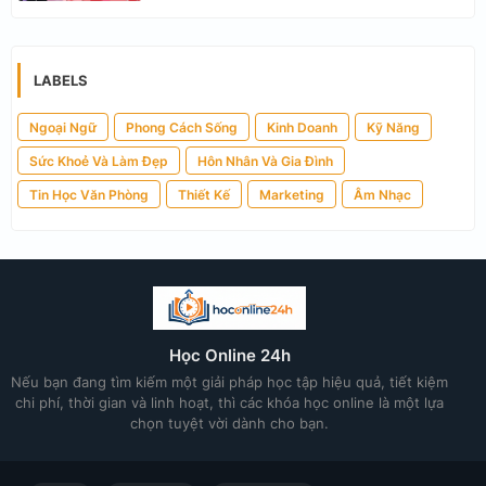
LABELS
Ngoại Ngữ
Phong Cách Sống
Kinh Doanh
Kỹ Năng
Sức Khoẻ Và Làm Đẹp
Hôn Nhân Và Gia Đình
Tin Học Văn Phòng
Thiết Kế
Marketing
Âm Nhạc
Học Online 24h
Nếu bạn đang tìm kiếm một giải pháp học tập hiệu quả, tiết kiệm
chi phí, thời gian và linh hoạt, thì các khóa học online là một lựa
chọn tuyệt vời dành cho bạn.