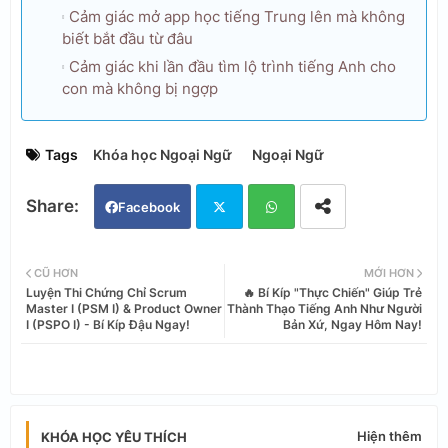
Cảm giác mở app học tiếng Trung lên mà không
biết bắt đầu từ đâu
Cảm giác khi lần đầu tìm lộ trình tiếng Anh cho
con mà không bị ngợp
Tags
Khóa học Ngoại Ngữ
Ngoại Ngữ
Facebook
Twi
Wh
CŨ HƠN
MỚI HƠN
Luyện Thi Chứng Chỉ Scrum
🔥 Bí Kíp "Thực Chiến" Giúp Trẻ
tter
ats
Master I (PSM I) & Product Owner
Thành Thạo Tiếng Anh Như Người
I (PSPO I) - Bí Kíp Đậu Ngay!
Bản Xứ, Ngay Hôm Nay!
app
Hiện thêm
KHÓA HỌC YÊU THÍCH