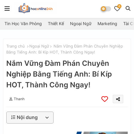
0
Tin Học Văn Phòng
Thiết Kế
Ngoại Ngữ
Marketing
Tài C
Trang chủ
Ngoại Ngữ
Nắm Vững Đàm Phán Chuyên Nghiệp
Bằng Tiếng Anh: Bí Kíp HOT, Thành Công Ngay!
Nắm Vững Đàm Phán Chuyên
Nghiệp Bằng Tiếng Anh: Bí Kíp
HOT, Thành Công Ngay!
Thanh
Nội dung