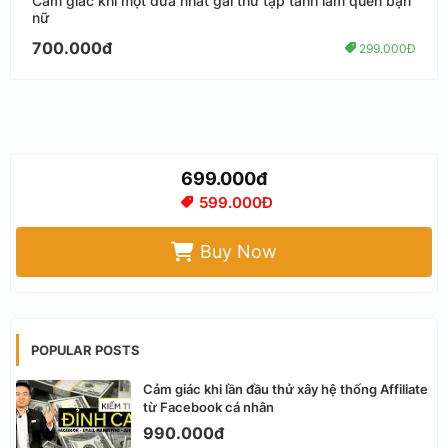
Cảm giác khi một đứa nhát gái thử tập tành làm quen bạn
nữ
700.000đ
299.000Đ
699.000đ
599.000Đ
Buy Now
POPULAR POSTS
Cảm giác khi lần đầu thử xây hệ thống Affiliate
từ Facebook cá nhân
990.000đ