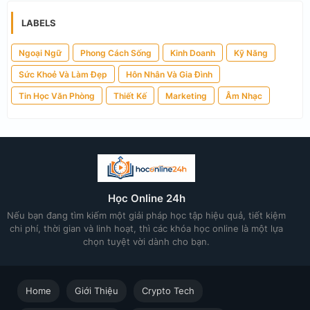
LABELS
Ngoại Ngữ
Phong Cách Sống
Kinh Doanh
Kỹ Năng
Sức Khoẻ Và Làm Đẹp
Hôn Nhân Và Gia Đình
Tin Học Văn Phòng
Thiết Kế
Marketing
Âm Nhạc
Học Online 24h
Nếu bạn đang tìm kiếm một giải pháp học tập hiệu quả, tiết kiệm
chi phí, thời gian và linh hoạt, thì các khóa học online là một lựa
chọn tuyệt vời dành cho bạn.
Home
Giới Thiệu
Crypto Tech