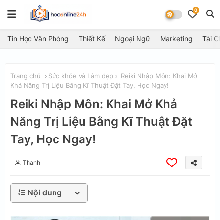
0
Tin Học Văn Phòng
Thiết Kế
Ngoại Ngữ
Marketing
Tài C
Trang chủ
Sức khỏe và Làm đẹp
Reiki Nhập Môn: Khai Mở
Khả Năng Trị Liệu Bằng Kĩ Thuật Đặt Tay, Học Ngay!
Reiki Nhập Môn: Khai Mở Khả
Năng Trị Liệu Bằng Kĩ Thuật Đặt
Tay, Học Ngay!
Thanh
Nội dung