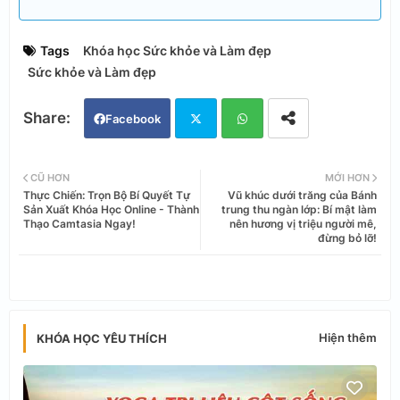
Tags
Khóa học Sức khỏe và Làm đẹp
Sức khỏe và Làm đẹp
Facebook
Twi
Wh
CŨ HƠN
MỚI HƠN
Thực Chiến: Trọn Bộ Bí Quyết Tự
Vũ khúc dưới trăng của Bánh
tter
ats
Sản Xuất Khóa Học Online - Thành
trung thu ngàn lớp: Bí mật làm
Thạo Camtasia Ngay!
nên hương vị triệu người mê,
đừng bỏ lỡ!
app
Hiện thêm
KHÓA HỌC YÊU THÍCH