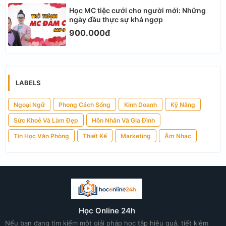
Học MC tiệc cưới cho người mới: Những
ngày đầu thực sự khá ngợp
900.000đ
LABELS
Ngoại Ngữ
Phong Cách Sống
Kinh Doanh
Kỹ Năng
Sức Khoẻ Và Làm Đẹp
Hôn Nhân Và Gia Đình
Tin Học Văn Phòng
Thiết Kế
Marketing
Âm Nhạc
Học Online 24h
Nếu bạn đang tìm kiếm một giải pháp học tập hiệu quả, tiết kiệm