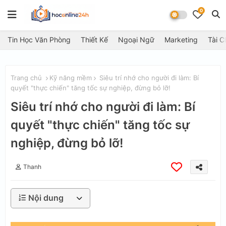
0
Tin Học Văn Phòng
Thiết Kế
Ngoại Ngữ
Marketing
Tài C
Trang chủ
Kỹ năng mềm
Siêu trí nhớ cho người đi làm: Bí
quyết "thực chiến" tăng tốc sự nghiệp, đừng bỏ lỡ!
Siêu trí nhớ cho người đi làm: Bí
quyết "thực chiến" tăng tốc sự
nghiệp, đừng bỏ lỡ!
Thanh
Nội dung