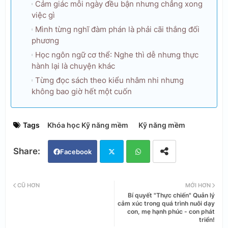
Cảm giác mỗi ngày đều bận nhưng chẳng xong
việc gì
Mình từng nghĩ đàm phán là phải cãi thắng đối
phương
Học ngôn ngữ cơ thể: Nghe thì dễ nhưng thực
hành lại là chuyện khác
Từng đọc sách theo kiểu nhâm nhi nhưng
không bao giờ hết một cuốn
Tags
Khóa học Kỹ năng mềm
Kỹ năng mềm
Facebook
Twi
Wh
CŨ HƠN
MỚI HƠN
Bí quyết "Thực chiến" Quản lý
tter
ats
cảm xúc trong quá trình nuôi dạy
con, mẹ hạnh phúc - con phát
triển!
app