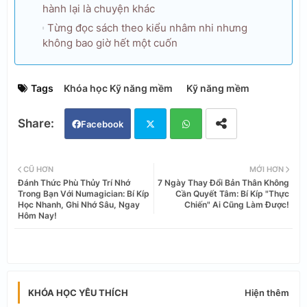
hành lại là chuyện khác
Từng đọc sách theo kiểu nhâm nhi nhưng
không bao giờ hết một cuốn
Tags
Khóa học Kỹ năng mềm
Kỹ năng mềm
Facebook
Twi
Wh
CŨ HƠN
MỚI HƠN
Đánh Thức Phù Thủy Trí Nhớ
7 Ngày Thay Đổi Bản Thân Không
tter
ats
Trong Bạn Với Numagician: Bí Kíp
Cần Quyết Tâm: Bí Kíp "Thực
Học Nhanh, Ghi Nhớ Sâu, Ngay
Chiến" Ai Cũng Làm Được!
Hôm Nay!
app
Hiện thêm
KHÓA HỌC YÊU THÍCH