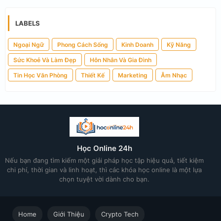
LABELS
Ngoại Ngữ
Phong Cách Sống
Kinh Doanh
Kỹ Năng
Sức Khoẻ Và Làm Đẹp
Hôn Nhân Và Gia Đình
Tin Học Văn Phòng
Thiết Kế
Marketing
Âm Nhạc
Học Online 24h
Nếu bạn đang tìm kiếm một giải pháp học tập hiệu quả, tiết kiệm
chi phí, thời gian và linh hoạt, thì các khóa học online là một lựa
chọn tuyệt vời dành cho bạn.
Home
Giới Thiệu
Crypto Tech