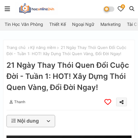
0
Tin Học Văn Phòng
Thiết Kế
Ngoại Ngữ
Marketing
Tài C
Trang chủ
Kỹ năng mềm
21 Ngày Thay Thói Quen Đổi Cuộc
Đời - Tuần 1: HOT! Xây Dựng Thói Quen Vàng, Đổi Đời Ngay!
21 Ngày Thay Thói Quen Đổi Cuộc
Đời - Tuần 1: HOT! Xây Dựng Thói
Quen Vàng, Đổi Đời Ngay!
Thanh
Nội dung