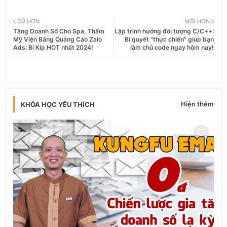
Twi
Wh
CŨ HƠN
MỚI HƠN
Tăng Doanh Số Cho Spa, Thẩm
Lập trình hướng đối tượng C/C++:
tter
ats
Mỹ Viện Bằng Quảng Cáo Zalo
Bí quyết "thực chiến" giúp bạn
Ads: Bí Kíp HOT nhất 2024!
làm chủ code ngay hôm nay!
app
Hiện thêm
KHÓA HỌC YÊU THÍCH