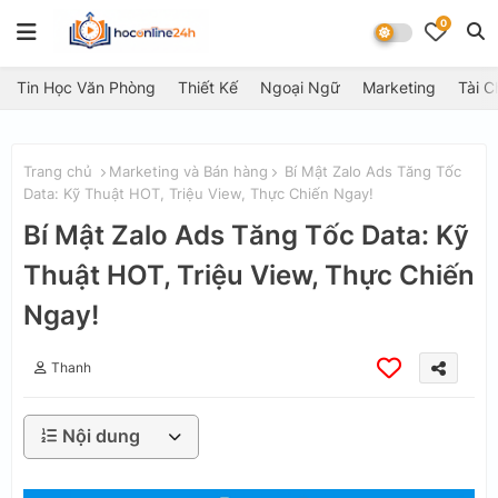
0
Tin Học Văn Phòng
Thiết Kế
Ngoại Ngữ
Marketing
Tài C
Trang chủ
Marketing và Bán hàng
Bí Mật Zalo Ads Tăng Tốc
Data: Kỹ Thuật HOT, Triệu View, Thực Chiến Ngay!
Bí Mật Zalo Ads Tăng Tốc Data: Kỹ
Thuật HOT, Triệu View, Thực Chiến
Ngay!
Thanh
Nội dung