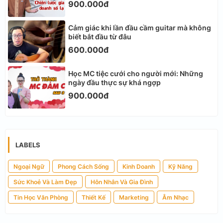
900.000đ
Cảm giác khi lần đầu cầm guitar mà không
biết bắt đầu từ đâu
600.000đ
Học MC tiệc cưới cho người mới: Những
ngày đầu thực sự khá ngợp
900.000đ
LABELS
Ngoại Ngữ
Phong Cách Sống
Kinh Doanh
Kỹ Năng
Sức Khoẻ Và Làm Đẹp
Hôn Nhân Và Gia Đình
Tin Học Văn Phòng
Thiết Kế
Marketing
Âm Nhạc