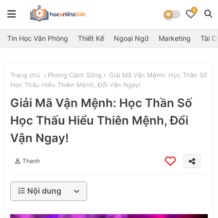
0
Tin Học Văn Phòng
Thiết Kế
Ngoại Ngữ
Marketing
Tài C
Trang chủ
Phong Cách Sống
Giải Mã Vận Mệnh: Học Thần Số
Học Thấu Hiểu Thiên Mệnh, Đổi Vận Ngay!
Giải Mã Vận Mệnh: Học Thần Số
Học Thấu Hiểu Thiên Mệnh, Đổi
Vận Ngay!
Thanh
Nội dung