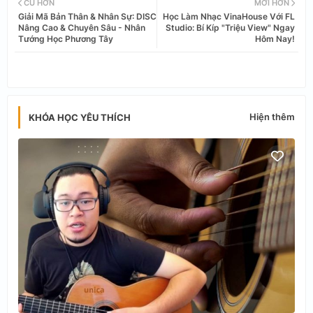
CŨ HƠN
MỚI HƠN
Giải Mã Bản Thân & Nhân Sự: DISC
Học Làm Nhạc VinaHouse Với FL
tter
ats
Nâng Cao & Chuyên Sâu - Nhân
Studio: Bí Kíp "Triệu View" Ngay
Tướng Học Phương Tây
Hôm Nay!
app
Hiện thêm
KHÓA HỌC YÊU THÍCH