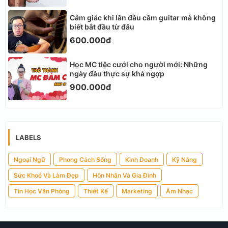
Cảm giác khi lần đầu cầm guitar mà không
biết bắt đầu từ đâu
600.000đ
Học MC tiệc cưới cho người mới: Những
ngày đầu thực sự khá ngợp
900.000đ
LABELS
Ngoại Ngữ
Phong Cách Sống
Kinh Doanh
Kỹ Năng
Sức Khoẻ Và Làm Đẹp
Hôn Nhân Và Gia Đình
Tin Học Văn Phòng
Thiết Kế
Marketing
Âm Nhạc