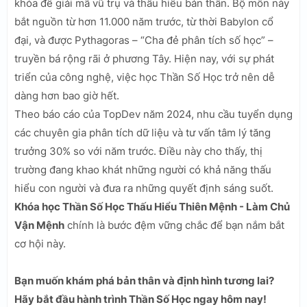
khóa để giải mã vũ trụ và thấu hiểu bản thân. Bộ môn này
bắt nguồn từ hơn 11.000 năm trước, từ thời Babylon cổ
đại, và được Pythagoras – “Cha đẻ phân tích số học” –
truyền bá rộng rãi ở phương Tây. Hiện nay, với sự phát
triển của công nghệ, việc học Thần Số Học trở nên dễ
dàng hơn bao giờ hết.
Theo báo cáo của TopDev năm 2024, nhu cầu tuyển dụng
các chuyên gia phân tích dữ liệu và tư vấn tâm lý tăng
trưởng 30% so với năm trước. Điều này cho thấy, thị
trường đang khao khát những người có khả năng thấu
hiểu con người và đưa ra những quyết định sáng suốt.
Khóa học Thần Số Học Thấu Hiểu Thiên Mệnh - Làm Chủ
Vận Mệnh
chính là bước đệm vững chắc để bạn nắm bắt
cơ hội này.
Bạn muốn khám phá bản thân và định hình tương lai?
Hãy bắt đầu hành trình Thần Số Học ngay hôm nay!