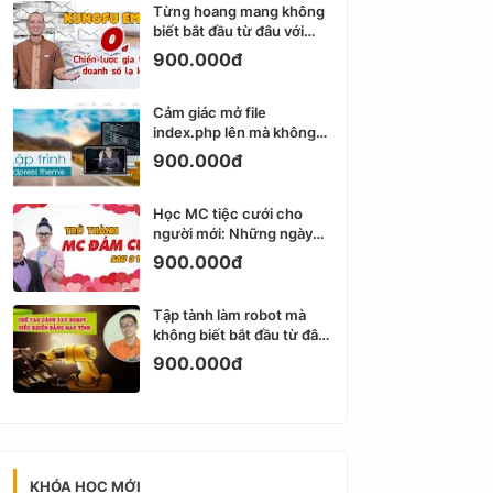
Từng hoang mang không
biết bắt đầu từ đâu với
Email Marketing
900.000đ
Cảm giác mở file
index.php lên mà không
biết viết gì tiếp theo
900.000đ
Học MC tiệc cưới cho
người mới: Những ngày
đầu thực sự khá ngợp
900.000đ
Tập tành làm robot mà
không biết bắt đầu từ đâu
thì dễ nản thật
900.000đ
KHÓA HỌC MỚI