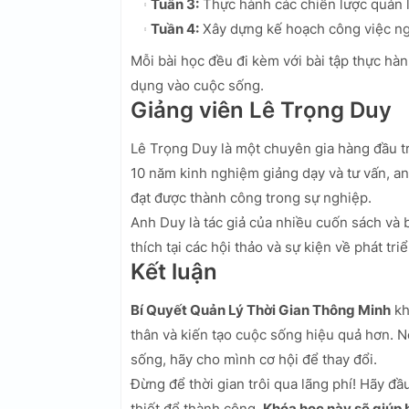
Tuần 3:
Thực hành các chiến lược quản lý
Tuần 4:
Xây dựng kế hoạch công việc ng
Mỗi bài học đều đi kèm với bài tập thực hà
dụng vào cuộc sống.
Giảng viên Lê Trọng Duy
Lê Trọng Duy là một chuyên gia hàng đầu tro
10 năm kinh nghiệm giảng dạy và tư vấn, an
đạt được thành công trong sự nghiệp.
Anh Duy là tác giả của nhiều cuốn sách và bà
thích tại các hội thảo và sự kiện về phát tri
Kết luận
Bí Quyết Quản Lý Thời Gian Thông Minh
kh
thân và kiến tạo cuộc sống hiệu quả hơn. N
sống, hãy cho mình cơ hội để thay đổi.
Đừng để thời gian trôi qua lãng phí! Hãy đ
thiết để thành công.
Khóa học này sẽ giúp 