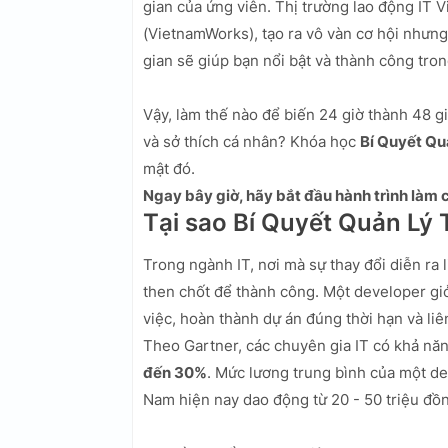
gian của ứng viên. Thị trường lao động IT
(VietnamWorks), tạo ra vô vàn cơ hội nhưng
gian sẽ giúp bạn nổi bật và thành công tron
Vậy, làm thế nào để biến 24 giờ thành 48 g
và sở thích cá nhân? Khóa học
Bí Quyết Qu
mật đó.
Ngay bây giờ, hãy bắt đầu hành trình làm c
Tại sao Bí Quyết Quản Lý
Trong ngành IT, nơi mà sự thay đổi diễn ra l
then chốt để thành công. Một developer giỏ
việc, hoàn thành dự án đúng thời hạn và liê
Theo Gartner, các chuyên gia IT có khả năng
đến 30%
. Mức lương trung bình của một dev
Nam hiện nay dao động từ 20 - 50 triệu đồng