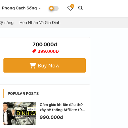
0
Phong Cách Sống
Kỹ năng
Hôn Nhân Và Gia Đình
700.000đ
399.000Đ
Buy Now
POPULAR POSTS
Cảm giác khi lần đầu thử
xây hệ thống Affiliate từ
Facebook cá nhân
990.000đ