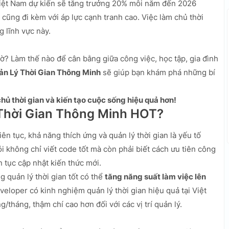
 Việt Nam dự kiến sẽ tăng trưởng 20% mỗi năm đến 2026
 cũng đi kèm với áp lực cạnh tranh cao. Việc làm chủ thời
g lĩnh vực này.
iờ? Làm thế nào để cân bằng giữa công việc, học tập, gia đình
ản Lý Thời Gian Thông Minh
sẽ giúp bạn khám phá những bí
hủ thời gian và kiến tạo cuộc sống hiệu quả hơn!
 Thời Gian Thông Minh HOT?
iên tục, khả năng thích ứng và quản lý thời gian là yếu tố
i không chỉ viết code tốt mà còn phải biết cách ưu tiên công
n tục cập nhật kiến thức mới.
 quản lý thời gian tốt có thể
tăng năng suất làm việc lên
eloper có kinh nghiệm quản lý thời gian hiệu quả tại Việt
/tháng, thậm chí cao hơn đối với các vị trí quản lý.