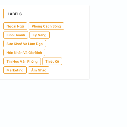
LABELS
Ngoại Ngữ
Phong Cách Sống
Kinh Doanh
Kỹ Năng
Sức Khoẻ Và Làm Đẹp
Hôn Nhân Và Gia Đình
Tin Học Văn Phòng
Thiết Kế
Marketing
Âm Nhạc