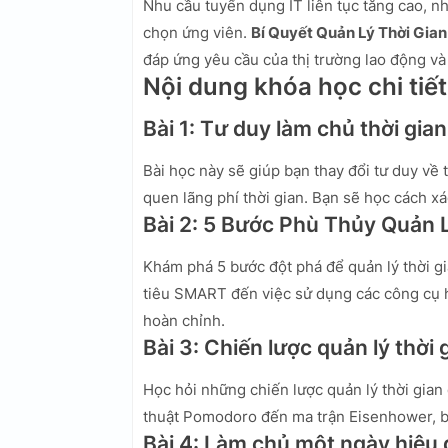
Nhu cầu tuyển dụng IT liên tục tăng cao, n
chọn ứng viên.
Bí Quyết Quản Lý Thời Gia
đáp ứng yêu cầu của thị trường lao động và
Nội dung khóa học chi tiết
Bài 1: Tư duy làm chủ thời gian
Bài học này sẽ giúp bạn thay đổi tư duy về t
quen lãng phí thời gian. Bạn sẽ học cách xá
Bài 2: 5 Bước Phù Thủy Quản 
Khám phá 5 bước đột phá để quản lý thời g
tiêu SMART đến việc sử dụng các công cụ hỗ
hoàn chỉnh.
Bài 3: Chiến lược quản lý thời 
Học hỏi những chiến lược quản lý thời gian
thuật Pomodoro đến ma trận Eisenhower, b
Bài 4: Làm chủ một ngày hiệu