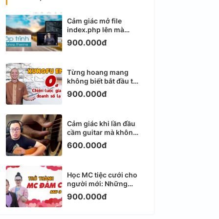
Cảm giác mở file
index.php lên mà
không biết viết gì tiếp
900.000đ
theo
Từng hoang mang
không biết bắt đầu từ
đâu với Email
900.000đ
Marketing
Cảm giác khi lần đầu
cầm guitar mà không
biết bắt đầu từ đâu
600.000đ
Học MC tiệc cưới cho
người mới: Những
ngày đầu thực sự khá
900.000đ
ngợp