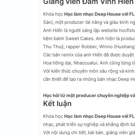
Giảng viên Đàm Vinh Hiển
Khóa học
Học làm nhạc Deep House với FL
Sàn), một producer tài năng và giàu kinh n
Anh Hiển là người sáng lập website hocfls
tiệm bánh Sweet Cakes. Anh hiện là produce
Thu Thuỷ, rapper Robber, Winno (Hustlang)
Các bản remix của anh Hiển đã được duyệt 
Hoa hồng dại, Nhaccuatui. Anh cũng từng l
Với kiến thức chuyên môn sâu rộng và kinh
cần thiết để tạo ra những bản nhạc Deep H
Học hỏi từ một producer chuyên nghiệp v
Kết luận
Khóa học
Học làm nhạc Deep House với FL
nhạc, phát triển sự nghiệp và khẳng định bả
Với nội dung chi tiết, bài bản, giảng viên g