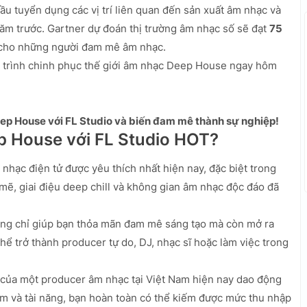
 tuyển dụng các vị trí liên quan đến sản xuất âm nhạc và
ăm trước. Gartner dự đoán thị trường âm nhạc số sẽ đạt
75
 cho những người đam mê âm nhạc.
h trình chinh phục thế giới âm nhạc Deep House ngay hôm
p House với FL Studio và biến đam mê thành sự nghiệp!
p House với FL Studio HOT?
hạc điện tử được yêu thích nhất hiện nay, đặc biệt trong
 mẽ, giai điệu deep chill và không gian âm nhạc độc đáo đã
ng chỉ giúp bạn thỏa mãn đam mê sáng tạo mà còn mở ra
hể trở thành producer tự do, DJ, nhạc sĩ hoặc làm việc trong
của một producer âm nhạc tại Việt Nam hiện nay dao động
ệm và tài năng, bạn hoàn toàn có thể kiếm được mức thu nhập