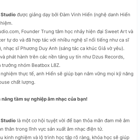
 Studio
được giảng dạy bởi Đàm Vinh Hiển (nghệ danh Hiển
ghiệm.
tudio.com, Founder Trung tâm học nhảy hiện đại Sweet Art và
r tự do và đã hợp tác với nhiều nghệ sĩ nổi tiếng như ca sĩ
, nhạc sĩ Phương Duy Anh (sáng tác ca khúc Giả vờ yêu).
và phát hành trên các nền tảng uy tín như Dzus Records,
à trưởng nhóm Beatbox L8Z.
 nghiệm thực tế, anh Hiển sẽ giúp bạn nắm vững mọi kỹ năng
ouse chất lượng.
à nâng tầm sự nghiệp âm nhạc của bạn!
 Studio
là một cơ hội tuyệt vời để bạn thỏa mãn đam mê âm
n thân trong lĩnh vực sản xuất âm nhạc điện tử.
iàu kinh nghiệm và lộ trình học tập rõ ràng, khóa học sẽ giúp