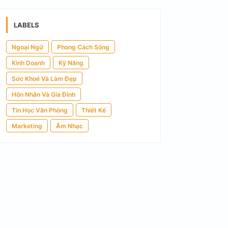
LABELS
Ngoại Ngữ
Phong Cách Sống
Kinh Doanh
Kỹ Năng
Sức Khoẻ Và Làm Đẹp
Hôn Nhân Và Gia Đình
Tin Học Văn Phòng
Thiết Kế
Marketing
Âm Nhạc