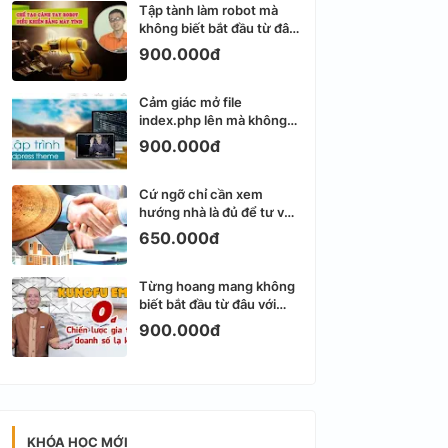
Tập tành làm robot mà
không biết bắt đầu từ đâu
thì dễ nản thật
900.000đ
Cảm giác mở file
index.php lên mà không
biết viết gì tiếp theo
900.000đ
Cứ ngỡ chỉ cần xem
hướng nhà là đủ để tư vấn
phong thủy bất động sản
650.000đ
Từng hoang mang không
biết bắt đầu từ đâu với
Email Marketing
900.000đ
KHÓA HỌC MỚI