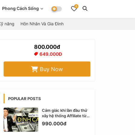
0
Phong Cách Sống
Kỹ năng
Hôn Nhân Và Gia Đình
800.000đ
649.000Đ
Buy Now
POPULAR POSTS
Cảm giác khi lần đầu thử
xây hệ thống Affiliate từ
Facebook cá nhân
990.000đ