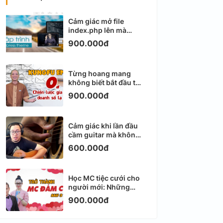
Cảm giác mở file
index.php lên mà
không biết viết gì tiếp
900.000đ
theo
Từng hoang mang
không biết bắt đầu từ
đâu với Email
900.000đ
Marketing
Cảm giác khi lần đầu
cầm guitar mà không
biết bắt đầu từ đâu
600.000đ
Học MC tiệc cưới cho
người mới: Những
ngày đầu thực sự khá
900.000đ
ngợp