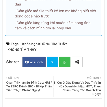
đâu
Cảm giác mở file thiết kế lên mà không biết viết
dòng code nào trước
Cảm giác lúng túng khi muốn hâm nóng tình
cảm và cách mình tìm lại nhịp điệu
Tags
Khóa học KHÔNG TÌM THẤY
KHÔNG TÌM THẤY
Facebook
Twi
Wh
CŨ HƠN
MỚI HƠN
Quản Trị Nhân Sự Đỉnh Cao: HRBP
Bí Quyết Xây Dựng Và Duy Trì Văn
tter
ats
Từ ZERO Đến HERO - Bí Kíp Thăng
Hóa Doanh Nghiệp: HOT, Thực
Tiến "Thực Chiến" Ngay!
Chiến, Tăng Tốc Doanh Thu
Ngay!
app