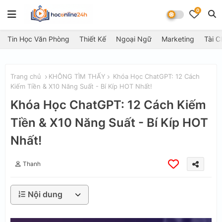
0
Tin Học Văn Phòng
Thiết Kế
Ngoại Ngữ
Marketing
Tài C
Trang chủ
KHÔNG TÌM THẤY
Khóa Học ChatGPT: 12 Cách
Kiếm Tiền & X10 Năng Suất - Bí Kíp HOT Nhất!
Khóa Học ChatGPT: 12 Cách Kiếm
Tiền & X10 Năng Suất - Bí Kíp HOT
Nhất!
Thanh
Nội dung