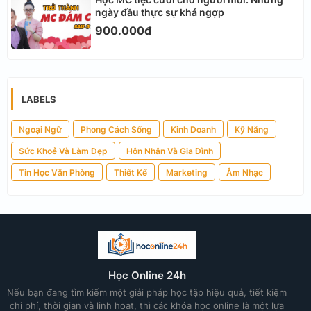
ngày đầu thực sự khá ngợp
900.000đ
LABELS
Ngoại Ngữ
Phong Cách Sống
Kinh Doanh
Kỹ Năng
Sức Khoẻ Và Làm Đẹp
Hôn Nhân Và Gia Đình
Tin Học Văn Phòng
Thiết Kế
Marketing
Âm Nhạc
Học Online 24h
Nếu bạn đang tìm kiếm một giải pháp học tập hiệu quả, tiết kiệm
chi phí, thời gian và linh hoạt, thì các khóa học online là một lựa