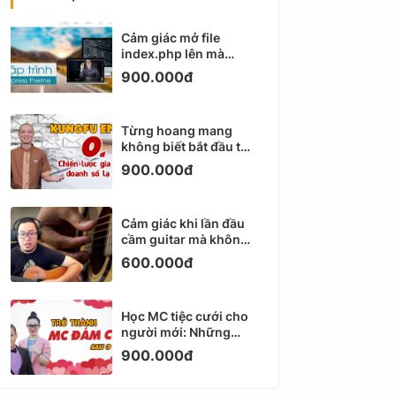
Cảm giác mở file
index.php lên mà
không biết viết gì tiếp
900.000đ
theo
Từng hoang mang
không biết bắt đầu từ
đâu với Email
900.000đ
Marketing
Cảm giác khi lần đầu
cầm guitar mà không
biết bắt đầu từ đâu
600.000đ
Học MC tiệc cưới cho
người mới: Những
ngày đầu thực sự khá
900.000đ
ngợp