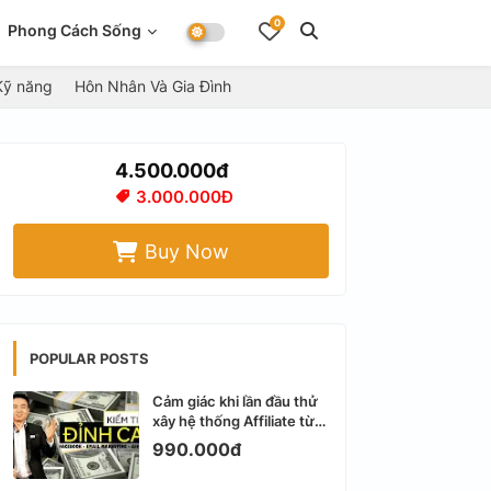
0
Phong Cách Sống
Kỹ năng
Hôn Nhân Và Gia Đình
4.500.000đ
3.000.000Đ
Buy Now
POPULAR POSTS
Cảm giác khi lần đầu thử
xây hệ thống Affiliate từ
Facebook cá nhân
990.000đ