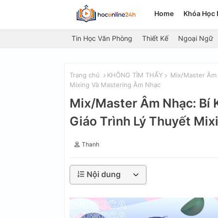
Home
Khóa Học 
Tin Học Văn Phòng
Thiết Kế
Ngoại Ngữ
Trang chủ
KHÔNG TÌM THẤY
Mix/Master Âm N
Mixing Và Mastering Âm Nhạc
Mix/Master Âm Nhạc: Bí
Giáo Trình Lý Thuyết Mi
Thanh
Nội dung