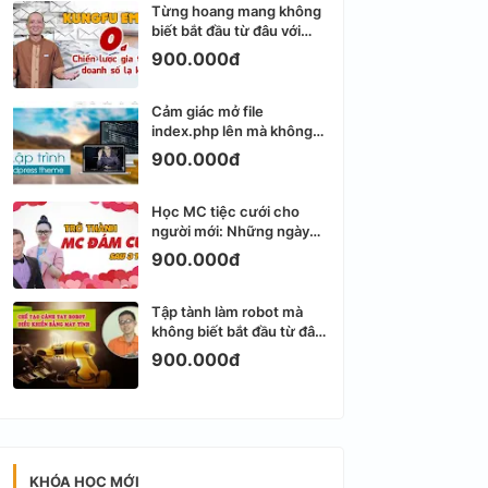
Từng hoang mang không
biết bắt đầu từ đâu với
Email Marketing
900.000đ
Cảm giác mở file
index.php lên mà không
biết viết gì tiếp theo
900.000đ
Học MC tiệc cưới cho
người mới: Những ngày
đầu thực sự khá ngợp
900.000đ
Tập tành làm robot mà
không biết bắt đầu từ đâu
thì dễ nản thật
900.000đ
KHÓA HỌC MỚI