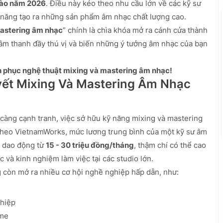
vào năm 2026
. Điều này kéo theo nhu cầu lớn về các kỹ sư
 năng tạo ra những sản phẩm âm nhạc chất lượng cao.
 mastering âm nhạc
” chính là chìa khóa mở ra cánh cửa thành
âm thanh đầy thú vị và biến những ý tưởng âm nhạc của bạn
nh phục nghệ thuật mixing và mastering âm nhạc!
uyết Mixing Và Mastering Âm Nhạc
 càng cạnh tranh, việc sở hữu kỹ năng mixing và mastering
 Theo VietnamWorks, mức lương trung bình của một kỹ sư âm
y dao động từ
15 - 30 triệu đồng/tháng
, thậm chí có thể cao
 và kinh nghiệm làm việc tại các studio lớn.
g còn mở ra nhiều cơ hội nghề nghiệp hấp dẫn, như:
ghiệp
ame