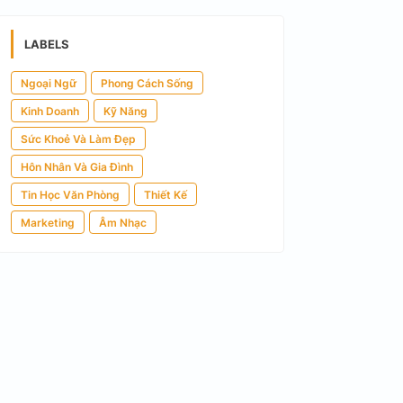
LABELS
Ngoại Ngữ
Phong Cách Sống
Kinh Doanh
Kỹ Năng
Sức Khoẻ Và Làm Đẹp
Hôn Nhân Và Gia Đình
Tin Học Văn Phòng
Thiết Kế
Marketing
Âm Nhạc