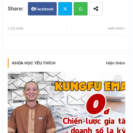
Facebook
Twi
Wh
CŨ HƠN
MỚI HƠN
tter
ats
app
Hiện thêm
KHÓA HỌC YÊU THÍCH