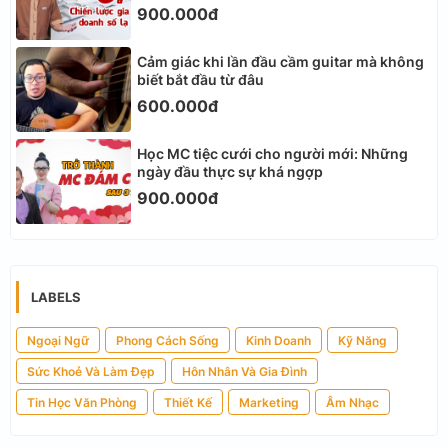
900.000đ
Cảm giác khi lần đầu cầm guitar mà không
biết bắt đầu từ đâu
600.000đ
Học MC tiệc cưới cho người mới: Những
ngày đầu thực sự khá ngợp
900.000đ
LABELS
Ngoại Ngữ
Phong Cách Sống
Kinh Doanh
Kỹ Năng
Sức Khoẻ Và Làm Đẹp
Hôn Nhân Và Gia Đình
Tin Học Văn Phòng
Thiết Kế
Marketing
Âm Nhạc