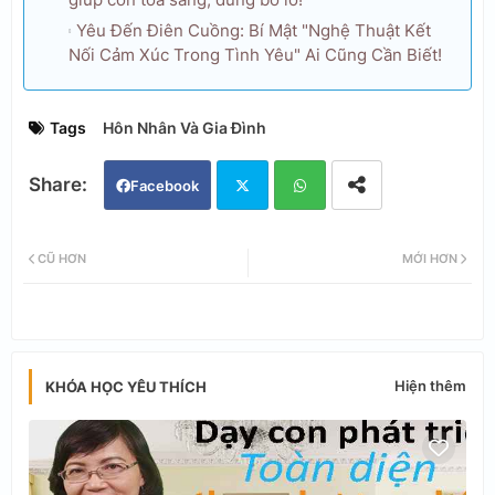
Yêu Đến Điên Cuồng: Bí Mật "Nghệ Thuật Kết
Nối Cảm Xúc Trong Tình Yêu" Ai Cũng Cần Biết!
Tags
Hôn Nhân Và Gia Đình
Facebook
Twi
Wh
CŨ HƠN
MỚI HƠN
tter
ats
app
Hiện thêm
KHÓA HỌC YÊU THÍCH