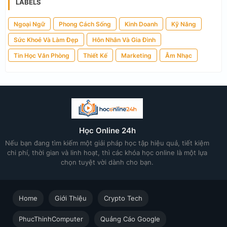
LABELS
Ngoại Ngữ
Phong Cách Sống
Kinh Doanh
Kỹ Năng
Sức Khoẻ Và Làm Đẹp
Hôn Nhân Và Gia Đình
Tin Học Văn Phòng
Thiết Kế
Marketing
Âm Nhạc
Học Online 24h
Nếu bạn đang tìm kiếm một giải pháp học tập hiệu quả, tiết kiệm
chi phí, thời gian và linh hoạt, thì các khóa học online là một lựa
chọn tuyệt vời dành cho bạn.
Home
Giới Thiệu
Crypto Tech
PhucThinhComputer
Quảng Cáo Google