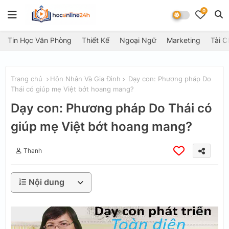
0
Tin Học Văn Phòng
Thiết Kế
Ngoại Ngữ
Marketing
Tài C
Trang chủ
Hôn Nhân Và Gia Đình
Dạy con: Phương pháp Do
Thái có giúp mẹ Việt bớt hoang mang?
Dạy con: Phương pháp Do Thái có
giúp mẹ Việt bớt hoang mang?
Thanh
Nội dung