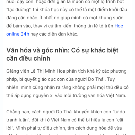
nuôi dạy con, hoặc đơn giản là muốn có một lộ trình bớt
"lạc đường", thì khóa học này có thể là một điểm khởi đầu
đáng cân nhắc. Ít nhất nó giúp mình có một khung sườn
để bám vào, thay vì cứ tìm kiếm thông tin lẻ tẻ trên
Học
online 24h
hay các diễn đàn khác.
Văn hóa và góc nhìn: Có sự khác biệt
cần điều chỉnh
Giảng viên Lê Thị Minh Hoa phân tích khá kỹ các phương
pháp, bí quyết giáo dục con của người Do Thái. Tuy
nhiên, mình cũng nhận ra rằng không phải mọi thứ đều có
thể áp dụng nguyên xi vào môi trường văn hóa Việt Nam.
Chẳng hạn, cách người Do Thái khuyến khích con "tự do
tranh luận", đôi khi ở Việt Nam có thể bị hiểu là con "cãi
lời". Mình phải tự điều chỉnh, tìm cách dung hòa để vừa