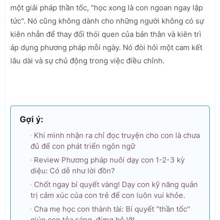
một giải pháp thần tốc, "học xong là con ngoan ngay lập
tức". Nó cũng không dành cho những người không có sự
kiên nhẫn để thay đổi thói quen của bản thân và kiên trì
áp dụng phương pháp mỗi ngày. Nó đòi hỏi một cam kết
lâu dài và sự chủ động trong việc điều chỉnh.
Gợi ý:
Khi mình nhận ra chỉ đọc truyện cho con là chưa
đủ để con phát triển ngôn ngữ
Review Phương pháp nuôi dạy con 1-2-3 kỳ
diệu: Có dễ như lời đồn?
Chốt ngay bí quyết vàng! Dạy con kỹ năng quản
trị cảm xúc của con trẻ để con luôn vui khỏe.
Cha mẹ học con thành tài: Bí quyết "thần tốc"
giúp con tỏa sáng, đừng bỏ lỡ!