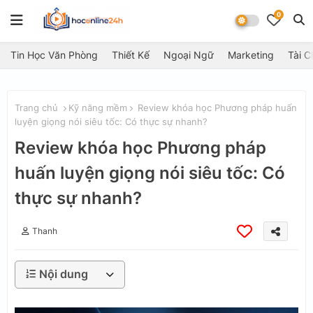
0
Tin Học Văn Phòng
Thiết Kế
Ngoại Ngữ
Marketing
Tài C
Trang chủ
Kỹ năng mềm
Review khóa học Phương pháp huấn
luyện giọng nói siêu tốc: Có thực sự nhanh?
Review khóa học Phương pháp
huấn luyện giọng nói siêu tốc: Có
thực sự nhanh?
Thanh
Nội dung