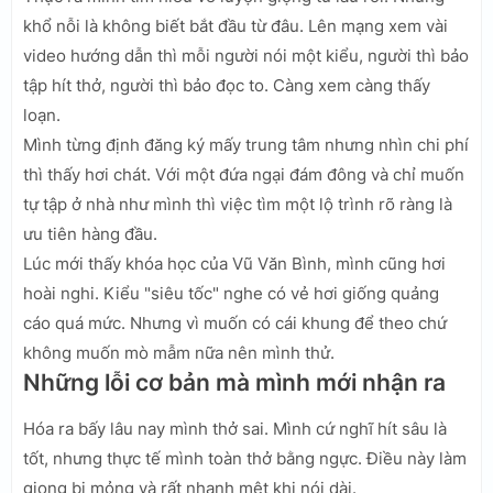
khổ nỗi là không biết bắt đầu từ đâu. Lên mạng xem vài
video hướng dẫn thì mỗi người nói một kiểu, người thì bảo
tập hít thở, người thì bảo đọc to. Càng xem càng thấy
loạn.
Mình từng định đăng ký mấy trung tâm nhưng nhìn chi phí
thì thấy hơi chát. Với một đứa ngại đám đông và chỉ muốn
tự tập ở nhà như mình thì việc tìm một lộ trình rõ ràng là
ưu tiên hàng đầu.
Lúc mới thấy khóa học của Vũ Văn Bình, mình cũng hơi
hoài nghi. Kiểu "siêu tốc" nghe có vẻ hơi giống quảng
cáo quá mức. Nhưng vì muốn có cái khung để theo chứ
không muốn mò mẫm nữa nên mình thử.
Những lỗi cơ bản mà mình mới nhận ra
Hóa ra bấy lâu nay mình thở sai. Mình cứ nghĩ hít sâu là
tốt, nhưng thực tế mình toàn thở bằng ngực. Điều này làm
giọng bị mỏng và rất nhanh mệt khi nói dài.