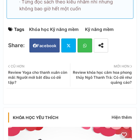
Từng đọc sách theo kiểu nhâm nhi nhưng
không bao giờ hết một cuốn
Tags
Khóa học Kỹ năng mềm
Kỹ năng mềm
Facebook
Twi
Wh
CŨ HƠN
MỚI HƠN
Review Yoga cho thanh xuân còn
Review khóa học cắm hoa phong
tter
ats
mãi: Người mới bắt đầu có dễ
thủy Ngô Thanh Trà: Có dễ như
tập?
quảng cáo?
app
Hiện thêm
KHÓA HỌC YÊU THÍCH