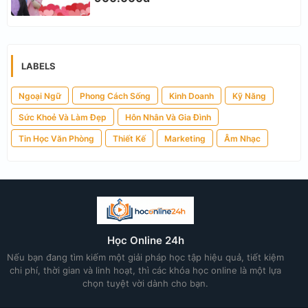
LABELS
Ngoại Ngữ
Phong Cách Sống
Kinh Doanh
Kỹ Năng
Sức Khoẻ Và Làm Đẹp
Hôn Nhân Và Gia Đình
Tin Học Văn Phòng
Thiết Kế
Marketing
Âm Nhạc
Học Online 24h
Nếu bạn đang tìm kiếm một giải pháp học tập hiệu quả, tiết kiệm
chi phí, thời gian và linh hoạt, thì các khóa học online là một lựa
chọn tuyệt vời dành cho bạn.