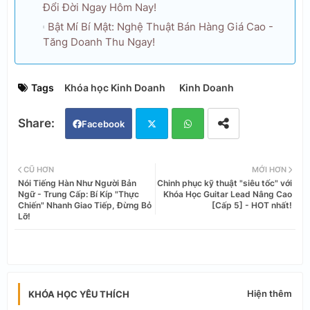
Đổi Đời Ngay Hôm Nay!
Bật Mí Bí Mật: Nghệ Thuật Bán Hàng Giá Cao -
Tăng Doanh Thu Ngay!
Tags
Khóa học Kinh Doanh
Kinh Doanh
Facebook
Twi
Wh
CŨ HƠN
MỚI HƠN
Nói Tiếng Hàn Như Người Bản
Chinh phục kỹ thuật "siêu tốc" với
tter
ats
Ngữ - Trung Cấp: Bí Kíp "Thực
Khóa Học Guitar Lead Nâng Cao
Chiến" Nhanh Giao Tiếp, Đừng Bỏ
[Cấp 5] - HOT nhất!
Lỡ!
app
Hiện thêm
KHÓA HỌC YÊU THÍCH