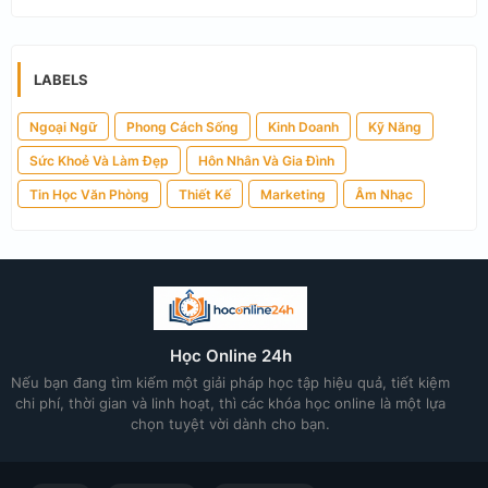
LABELS
Ngoại Ngữ
Phong Cách Sống
Kinh Doanh
Kỹ Năng
Sức Khoẻ Và Làm Đẹp
Hôn Nhân Và Gia Đình
Tin Học Văn Phòng
Thiết Kế
Marketing
Âm Nhạc
Học Online 24h
Nếu bạn đang tìm kiếm một giải pháp học tập hiệu quả, tiết kiệm
chi phí, thời gian và linh hoạt, thì các khóa học online là một lựa
chọn tuyệt vời dành cho bạn.