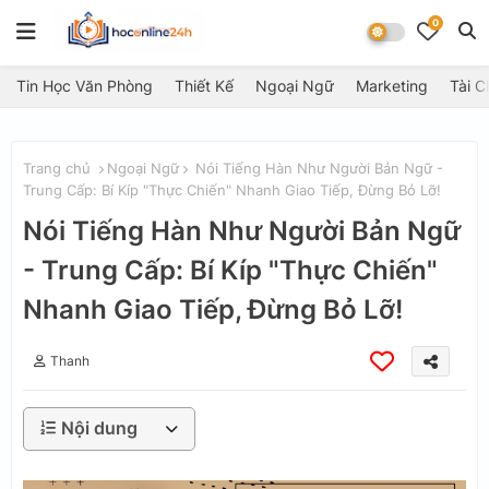
0
Tin Học Văn Phòng
Thiết Kế
Ngoại Ngữ
Marketing
Tài C
Trang chủ
Ngoại Ngữ
Nói Tiếng Hàn Như Người Bản Ngữ -
Trung Cấp: Bí Kíp "Thực Chiến" Nhanh Giao Tiếp, Đừng Bỏ Lỡ!
Nói Tiếng Hàn Như Người Bản Ngữ
- Trung Cấp: Bí Kíp "Thực Chiến"
Nhanh Giao Tiếp, Đừng Bỏ Lỡ!
Thanh
Nội dung