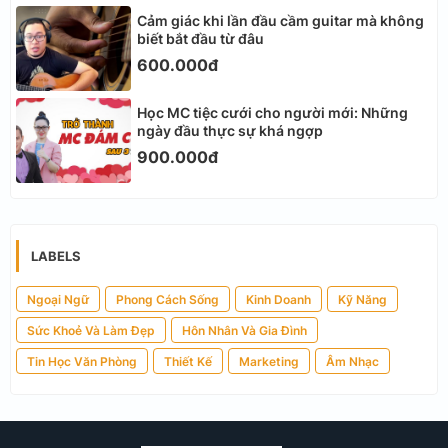
Cảm giác khi lần đầu cầm guitar mà không
biết bắt đầu từ đâu
600.000đ
Học MC tiệc cưới cho người mới: Những
ngày đầu thực sự khá ngợp
900.000đ
LABELS
Ngoại Ngữ
Phong Cách Sống
Kinh Doanh
Kỹ Năng
Sức Khoẻ Và Làm Đẹp
Hôn Nhân Và Gia Đình
Tin Học Văn Phòng
Thiết Kế
Marketing
Âm Nhạc