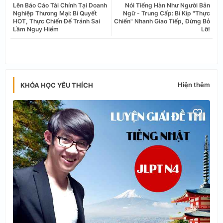
Lên Báo Cáo Tài Chính Tại Doanh
Nói Tiếng Hàn Như Người Bản
tter
ats
Nghiệp Thương Mại: Bí Quyết
Ngữ - Trung Cấp: Bí Kíp "Thực
HOT, Thực Chiến Để Tránh Sai
Chiến" Nhanh Giao Tiếp, Đừng Bỏ
Lầm Nguy Hiểm
Lỡ!
app
Hiện thêm
KHÓA HỌC YÊU THÍCH