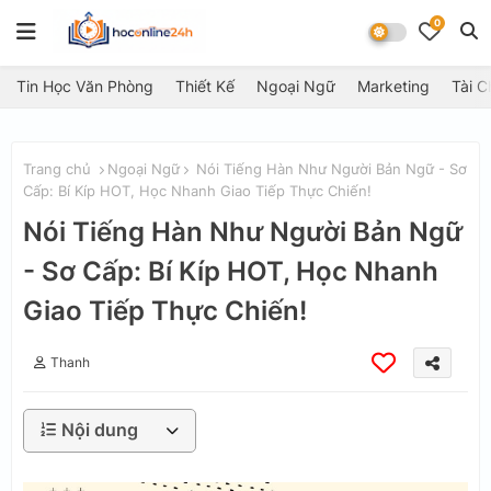
0
Tin Học Văn Phòng
Thiết Kế
Ngoại Ngữ
Marketing
Tài C
Trang chủ
Ngoại Ngữ
Nói Tiếng Hàn Như Người Bản Ngữ - Sơ
Cấp: Bí Kíp HOT, Học Nhanh Giao Tiếp Thực Chiến!
Nói Tiếng Hàn Như Người Bản Ngữ
- Sơ Cấp: Bí Kíp HOT, Học Nhanh
Giao Tiếp Thực Chiến!
Thanh
Nội dung