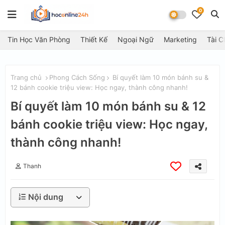
0
Tin Học Văn Phòng
Thiết Kế
Ngoại Ngữ
Marketing
Tài C
Trang chủ
Phong Cách Sống
Bí quyết làm 10 món bánh su &
12 bánh cookie triệu view: Học ngay, thành công nhanh!
Bí quyết làm 10 món bánh su & 12
bánh cookie triệu view: Học ngay,
thành công nhanh!
Thanh
Nội dung