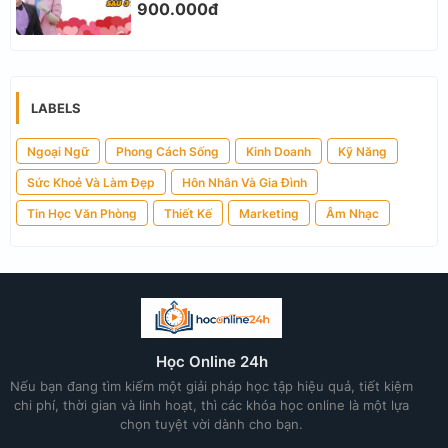
900.000đ
LABELS
Ngoại Ngữ
Phong Cách Sống
Kinh Doanh
Kỹ Năng
Sức Khoẻ Và Làm Đẹp
Hôn Nhân Và Gia Đình
Tin Học Văn Phòng
Thiết Kế
Marketing
Âm Nhạc
Học Online 24h
Nếu bạn đang tìm kiếm một giải pháp học tập hiệu quả, tiết kiệm
chi phí, thời gian và linh hoạt, thì các khóa học online là một lựa
chọn tuyệt vời dành cho bạn.