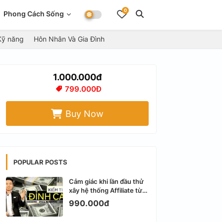
0
Phong Cách Sống
Kỹ năng
Hôn Nhân Và Gia Đình
1.000.000đ
799.000Đ
Buy Now
POPULAR POSTS
Cảm giác khi lần đầu thử
xây hệ thống Affiliate từ
Facebook cá nhân
990.000đ