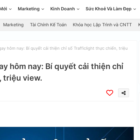
Mới
Marketing
Kinh Doanh
Sức Khoẻ Và Làm Đẹp
Marketing
Tài Chính Kế Toán
Khóa học Lập Trình và CNTT
ay hôm nay: Bí quyết cải thiện chỉ số Trafficlight thực chiến, triệu
ay hôm nay: Bí quyết cải thiện chỉ
 triệu view.