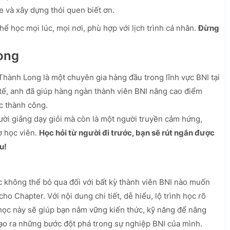
 và xây dựng thói quen biết ơn.
hể học mọi lúc, mọi nơi, phù hợp với lịch trình cá nhân.
Đừng
ong
hành Long là một chuyên gia hàng đầu trong lĩnh vực BNI tại
tế, anh đã giúp hàng ngàn thành viên BNI nâng cao điểm
ợc thành công.
i giảng dạy giỏi mà còn là một người truyền cảm hứng,
ợ học viên.
Học hỏi từ người đi trước, bạn sẽ rút ngắn được
u!
 không thể bỏ qua đối với bất kỳ thành viên BNI nào muốn
o Chapter. Với nội dung chi tiết, dễ hiểu, lộ trình học rõ
 học này sẽ giúp bạn nắm vững kiến thức, kỹ năng để nâng
 tạo ra những bước đột phá trong sự nghiệp BNI của mình.