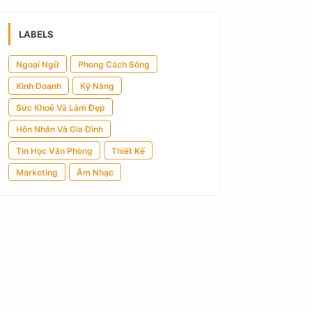
LABELS
Ngoại Ngữ
Phong Cách Sống
Kinh Doanh
Kỹ Năng
Sức Khoẻ Và Làm Đẹp
Hôn Nhân Và Gia Đình
Tin Học Văn Phòng
Thiết Kế
Marketing
Âm Nhạc