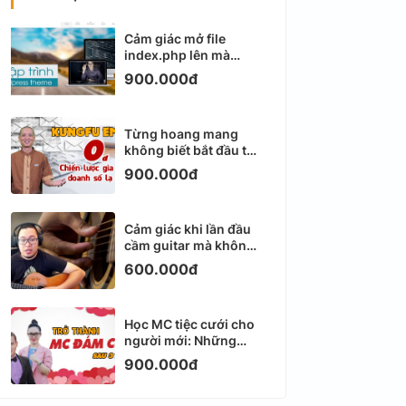
Cảm giác mở file
index.php lên mà
không biết viết gì tiếp
900.000đ
theo
Từng hoang mang
không biết bắt đầu từ
đâu với Email
900.000đ
Marketing
Cảm giác khi lần đầu
cầm guitar mà không
biết bắt đầu từ đâu
600.000đ
Học MC tiệc cưới cho
người mới: Những
ngày đầu thực sự khá
900.000đ
ngợp