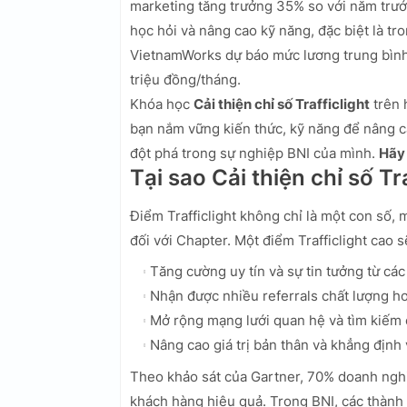
marketing tăng trưởng 35% so với năm trướ
học hỏi và nâng cao kỹ năng, đặc biệt là t
VietnamWorks dự báo mức lương trung bình c
triệu đồng/tháng.
Khóa học
Cải thiện chỉ số Trafficlight
trên 
bạn nắm vững kiến thức, kỹ năng để nâng ca
đột phá trong sự nghiệp BNI của mình.
Hãy 
Tại sao Cải thiện chỉ số Tr
Điểm Trafficlight không chỉ là một con số,
đối với Chapter. Một điểm Trafficlight cao s
Tăng cường uy tín và sự tin tưởng từ các
Nhận được nhiều referrals chất lượng hơ
Mở rộng mạng lưới quan hệ và tìm kiếm 
Nâng cao giá trị bản thân và khẳng định 
Theo khảo sát của Gartner, 70% doanh ngh
khách hàng hiệu quả. Trong BNI, các thành