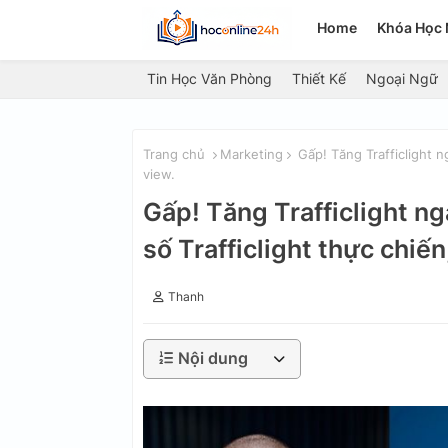
Home
Khóa Học 
Tin Học Văn Phòng
Thiết Kế
Ngoại Ngữ
Trang chủ
Marketing
Gấp! Tăng Trafficlight ng
view.
Gấp! Tăng Trafficlight ng
số Trafficlight thực chiến,
Thanh
Nội dung