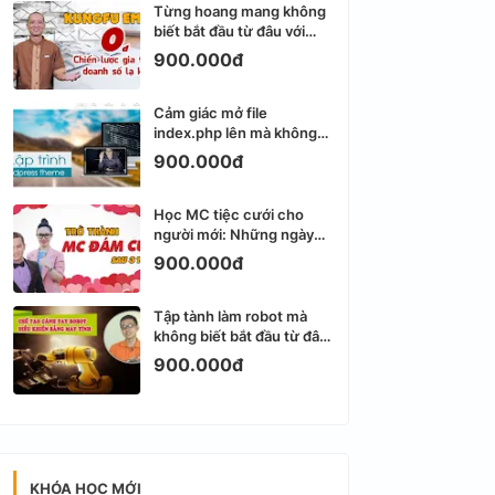
Từng hoang mang không
biết bắt đầu từ đâu với
Email Marketing
900.000đ
Cảm giác mở file
index.php lên mà không
biết viết gì tiếp theo
900.000đ
Học MC tiệc cưới cho
người mới: Những ngày
đầu thực sự khá ngợp
900.000đ
Tập tành làm robot mà
không biết bắt đầu từ đâu
thì dễ nản thật
900.000đ
KHÓA HỌC MỚI