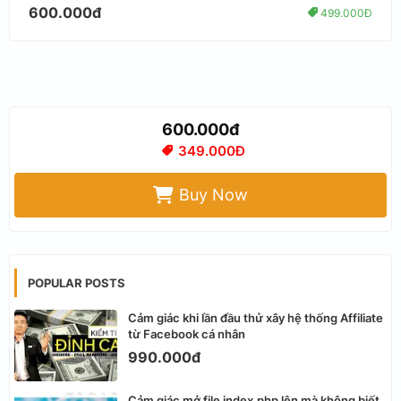
600.000đ
499.000Đ
600.000đ
349.000Đ
Buy Now
POPULAR POSTS
Cảm giác khi lần đầu thử xây hệ thống Affiliate
từ Facebook cá nhân
990.000đ
Cảm giác mở file index.php lên mà không biết