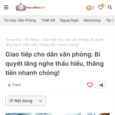
0
Tin Học Văn Phòng
Thiết Kế
Ngoại Ngữ
Marketing
Tài C
Trang chủ
Kỹ Năng
Giao tiếp cho dân văn phòng: Bí quyết
lắng nghe thấu hiểu, thăng tiến nhanh chóng!
Giao tiếp cho dân văn phòng: Bí
quyết lắng nghe thấu hiểu, thăng
tiến nhanh chóng!
Thanh
Nội dung