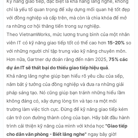
Kỹ năng giao tiếp, đặc biệt là khả năng lắng nghe, không
chỉ là yếu tố quan trọng để xây dựng mối quan hệ tốt đẹp
với đồng nghiệp và cấp trên, mà còn là chìa khóa để mở
ra những cơ hội thăng tiến trong sự nghiệp.
Theo VietnamWorks, mức lương trung bình của một nhân
viên IT có kỹ năng giao tiếp tốt có thể cao hơn
15-20%
so
với những người chỉ tập trung vào kỹ năng chuyên môn.
Hơn nữa, Gartner dự đoán rằng đến năm 2025,
75% các
dự án IT sẽ thất bại do thiếu giao tiếp hiệu quả
.
Khả năng lắng nghe giúp bạn hiểu rõ yêu cầu của sếp,
nắm bắt ý tưởng của đồng nghiệp và đưa ra những giải
pháp sáng tạo. Nó cũng giúp bạn tránh những hiểu lầm
không đáng có, xây dựng lòng tin và tạo ra một môi
trường làm việc tích cực. Đừng để kỹ năng giao tiếp kém
cản trở con đường thành công của bạn. Hãy bắt đầu hành
trình cải thiện kỹ năng của mình với khóa học
"Giao tiếp
cho dân văn phòng - Biết lắng nghe"
ngay bây giờ!