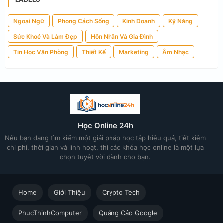
Ngoại Ngữ
Phong Cách Sống
Kinh Doanh
Kỹ Năng
Sức Khoẻ Và Làm Đẹp
Hôn Nhân Và Gia Đình
Tin Học Văn Phòng
Thiết Kế
Marketing
Âm Nhạc
Học Online 24h
Nếu bạn đang tìm kiếm một giải pháp học tập hiệu quả, tiết kiệm
chi phí, thời gian và linh hoạt, thì các khóa học online là một lựa
chọn tuyệt vời dành cho bạn.
Home
Giới Thiệu
Crypto Tech
PhucThinhComputer
Quảng Cáo Google