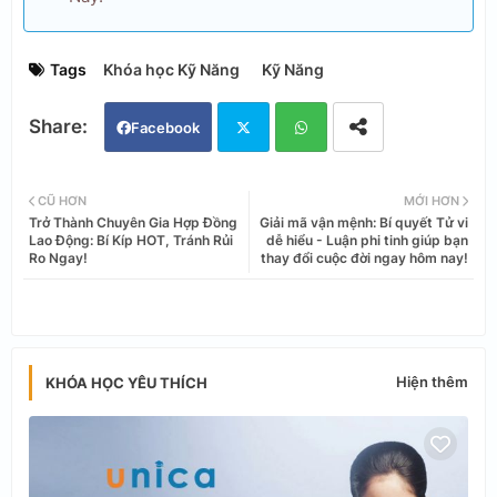
Tags
Khóa học Kỹ Năng
Kỹ Năng
Facebook
Twi
Wh
CŨ HƠN
MỚI HƠN
Trở Thành Chuyên Gia Hợp Đồng
Giải mã vận mệnh: Bí quyết Tử vi
tter
ats
Lao Động: Bí Kíp HOT, Tránh Rủi
dễ hiểu - Luận phi tinh giúp bạn
Ro Ngay!
thay đổi cuộc đời ngay hôm nay!
app
Hiện thêm
KHÓA HỌC YÊU THÍCH