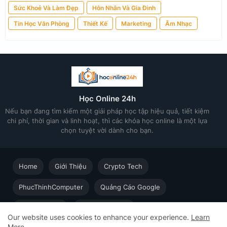
Sức Khoẻ Và Làm Đẹp
Hôn Nhân Và Gia Đình
Tin Học Văn Phòng
Thiết Kế
Marketing
Âm Nhạc
Học Online 24h
Nếu bạn đang tìm kiếm một giải pháp học tập hiệu quả, tiết kiệm
chi phí, thời gian và linh hoạt, thì các khóa học online là một lựa
chọn tuyệt vời dành cho bạn.
Home
Giới Thiệu
Crypto Tech
PhucThinhComputer
Quảng Cáo Google
Thiết kế in ấn
Techsolution.vn
Our website uses cookies to enhance your experience.
Learn
More