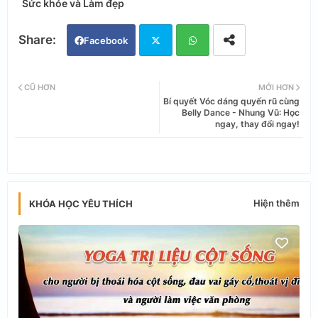
Sức khỏe và Làm đẹp
Facebook
Twi
Wh
CŨ HƠN
MỚI HƠN
Bí quyết Vóc dáng quyến rũ cùng
tter
ats
Belly Dance - Nhung Vũ: Học
ngay, thay đổi ngay!
app
Hiện thêm
KHÓA HỌC YÊU THÍCH