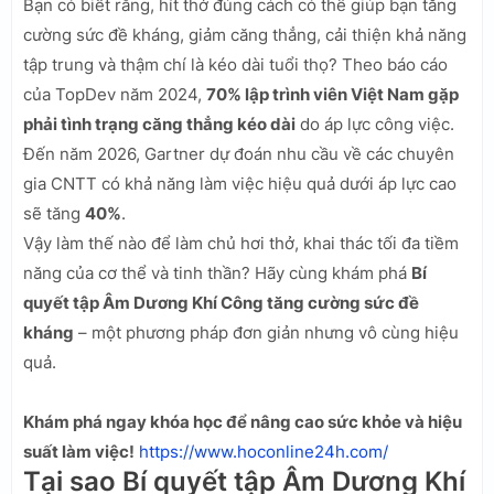
Bạn có biết rằng, hít thở đúng cách có thể giúp bạn tăng
cường sức đề kháng, giảm căng thẳng, cải thiện khả năng
tập trung và thậm chí là kéo dài tuổi thọ? Theo báo cáo
của TopDev năm 2024,
70% lập trình viên Việt Nam gặp
phải tình trạng căng thẳng kéo dài
do áp lực công việc.
Đến năm 2026, Gartner dự đoán nhu cầu về các chuyên
gia CNTT có khả năng làm việc hiệu quả dưới áp lực cao
sẽ tăng
40%
.
Vậy làm thế nào để làm chủ hơi thở, khai thác tối đa tiềm
năng của cơ thể và tinh thần? Hãy cùng khám phá
Bí
quyết tập Âm Dương Khí Công tăng cường sức đề
kháng
– một phương pháp đơn giản nhưng vô cùng hiệu
quả.
Khám phá ngay khóa học để nâng cao sức khỏe và hiệu
suất làm việc!
https://www.hoconline24h.com/
Tại sao Bí quyết tập Âm Dương Khí