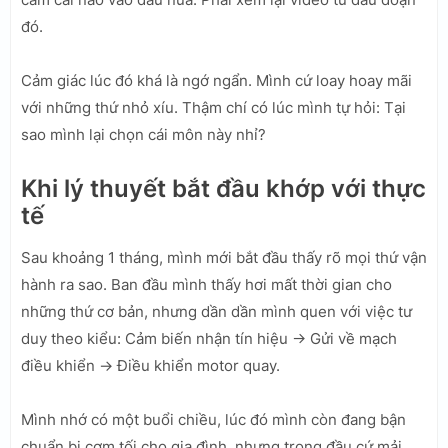
đó.
Cảm giác lúc đó khá là ngớ ngẩn. Mình cứ loay hoay mãi
với những thứ nhỏ xíu. Thậm chí có lúc mình tự hỏi: Tại
sao mình lại chọn cái môn này nhỉ?
Khi lý thuyết bắt đầu khớp với thực
tế
Sau khoảng 1 tháng, mình mới bắt đầu thấy rõ mọi thứ vận
hành ra sao. Ban đầu mình thấy hơi mất thời gian cho
những thứ cơ bản, nhưng dần dần mình quen với việc tư
duy theo kiểu: Cảm biến nhận tín hiệu -> Gửi về mạch
điều khiển -> Điều khiển motor quay.
Mình nhớ có một buổi chiều, lúc đó mình còn đang bận
chuẩn bị cơm tối cho gia đình, nhưng trong đầu cứ mải