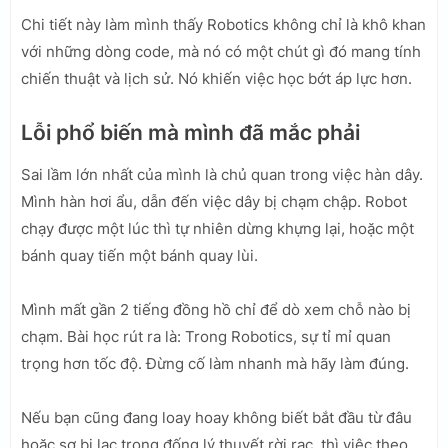
Chi tiết này làm mình thấy Robotics không chỉ là khô khan
với những dòng code, mà nó có một chút gì đó mang tính
chiến thuật và lịch sử. Nó khiến việc học bớt áp lực hơn.
Lỗi phổ biến mà mình đã mắc phải
Sai lầm lớn nhất của mình là chủ quan trong việc hàn dây.
Mình hàn hơi ẩu, dẫn đến việc dây bị chạm chập. Robot
chạy được một lúc thì tự nhiên dừng khựng lại, hoặc một
bánh quay tiến một bánh quay lùi.
Mình mất gần 2 tiếng đồng hồ chỉ để dò xem chỗ nào bị
chạm. Bài học rút ra là: Trong Robotics, sự tỉ mỉ quan
trọng hơn tốc độ. Đừng cố làm nhanh mà hãy làm đúng.
Nếu bạn cũng đang loay hoay không biết bắt đầu từ đâu
hoặc sợ bị lạc trong đống lý thuyết rời rạc, thì việc theo