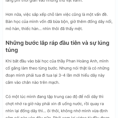
lãng phí thời gian vào những thứ vặt vãnh.
Hơn nữa, việc sắp xếp chỗ làm việc cũng là một vấn đề.
Bàn học của mình vốn đã bừa bộn, giờ thêm đống dây nối,
mỏ hàn, thiếc hàn... nhìn thôi đã thấy mệt.
Những bước lắp ráp đầu tiên và sự lúng
túng
Khi bắt đầu vào bài học của thầy Phan Hoàng Anh, mình
cố gắng làm theo từng bước. Nhưng nói thật là có những
đoạn mình phải tua đi tua lại 3-4 lần mới hiểu dây này
cắm vào chân nào trên mạch.
Có một lúc mình đang tập trung cao độ để nối dây thì
chợt nhớ ra giờ này phải xin đi uống nước, rồi quay ra
nhìn lại đống dây thì... ôi thôi, không nhớ mình vừa định
cắm cái nào vào đâu nữa. Phải xem lại video từ đầu đoạn