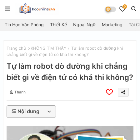
0
Tin Học Văn Phòng
Thiết Kế
Ngoại Ngữ
Marketing
Tài C
Trang chủ
KHÔNG TÌM THẤY
Tự làm robot dò đường khi
chẳng biết gì về điện tử có khả thi không?
Tự làm robot dò đường khi chẳng
biết gì về điện tử có khả thi không?
Thanh
Nội dung