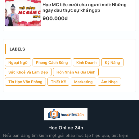
Học MC tiệc cưới cho người mới: Những
ngày đầu thực sự khá ngợp
900.000đ
LABELS
Ngoại Ngữ
Phong Cách Sống
Kinh Doanh
Kỹ Năng
Sức Khoẻ Và Làm Đẹp
Hôn Nhân Và Gia Đình
Tin Học Văn Phòng
Thiết Kế
Marketing
Âm Nhạc
Học Online 24h
Nếu bạn đang tìm kiếm một giải pháp học tập hiệu quả, tiết kiệm