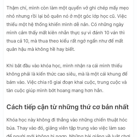
Thậm chí, mình còn làm một quyển vở ghi chép mấy mẹo
nhỏ nhưng rồi lại bỏ quên nó ở một góc lớp học cũ. Việc
thiếu một hệ thống khiến mình dễ nản. Có những ngày
mình cảm thấy mất kiên nhẫn thực sự vì đánh 10 ván thì
thua cả 10, mà thua theo kiểu rất ngớ ngẩn như để mất
quân hậu mà không hề hay biết.
Khi bắt đầu vào khóa học, mình nhận ra cái mình thiếu
không phải là kiến thức cao siêu, mà là một cái khung để
bám vào. Việc chia rõ giai đoạn khai cuộc, trung cuộc và
tàn cuộc giúp mình bớt hoang mang hơn hẳn.
Cách tiếp cận từ những thứ cơ bản nhất
Khóa học này không đi thẳng vào những chiến thuật hóc
búa. Thay vào đó, giảng viên tập trung vào việc làm sao
để người mới không bị ngợp. Những bài giảng về luật chơi