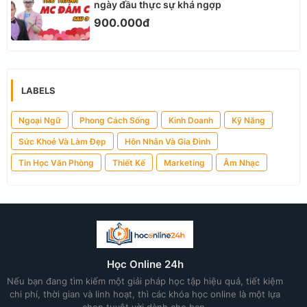
ngày đầu thực sự khá ngợp
900.000đ
LABELS
Ngoại Ngữ
Phong Cách Sống
Kinh Doanh
Kỹ Năng
Sức Khoẻ Và Làm Đẹp
Hôn Nhân Và Gia Đình
Tin Học Văn Phòng
Thiết Kế
Marketing
Âm Nhạc
Học Online 24h
Nếu bạn đang tìm kiếm một giải pháp học tập hiệu quả, tiết kiệm
chi phí, thời gian và linh hoạt, thì các khóa học online là một lựa
chọn tuyệt vời dành cho bạn.