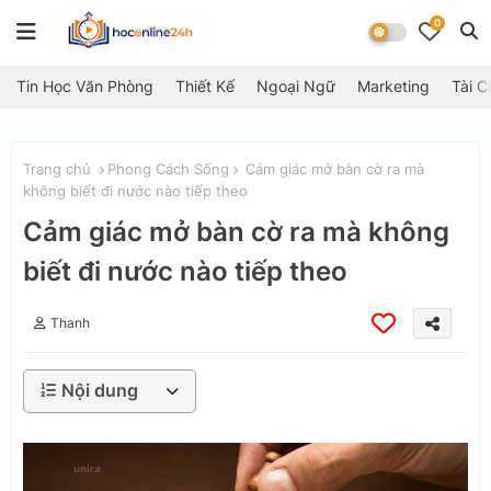
0
Tin Học Văn Phòng
Thiết Kế
Ngoại Ngữ
Marketing
Tài C
Trang chủ
Phong Cách Sống
Cảm giác mở bàn cờ ra mà
không biết đi nước nào tiếp theo
Cảm giác mở bàn cờ ra mà không
biết đi nước nào tiếp theo
Thanh
Nội dung