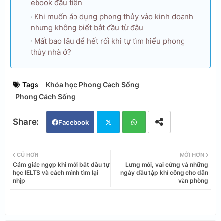
ebook đầu tiên
Khi muốn áp dụng phong thủy vào kinh doanh
nhưng không biết bắt đầu từ đâu
Mất bao lâu để hết rối khi tự tìm hiểu phong
thủy nhà ở?
Tags
Khóa học Phong Cách Sống
Phong Cách Sống
Facebook
Twi
Wh
CŨ HƠN
MỚI HƠN
Cảm giác ngợp khi mới bắt đầu tự
Lưng mỏi, vai cứng và những
tter
ats
học IELTS và cách mình tìm lại
ngày đầu tập khí công cho dân
nhịp
văn phòng
app