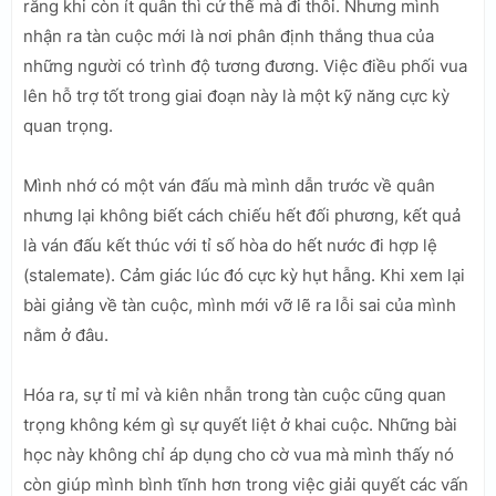
rằng khi còn ít quân thì cứ thế mà đi thôi. Nhưng mình
nhận ra tàn cuộc mới là nơi phân định thắng thua của
những người có trình độ tương đương. Việc điều phối vua
lên hỗ trợ tốt trong giai đoạn này là một kỹ năng cực kỳ
quan trọng.
Mình nhớ có một ván đấu mà mình dẫn trước về quân
nhưng lại không biết cách chiếu hết đối phương, kết quả
là ván đấu kết thúc với tỉ số hòa do hết nước đi hợp lệ
(stalemate). Cảm giác lúc đó cực kỳ hụt hẫng. Khi xem lại
bài giảng về tàn cuộc, mình mới vỡ lẽ ra lỗi sai của mình
nằm ở đâu.
Hóa ra, sự tỉ mỉ và kiên nhẫn trong tàn cuộc cũng quan
trọng không kém gì sự quyết liệt ở khai cuộc. Những bài
học này không chỉ áp dụng cho cờ vua mà mình thấy nó
còn giúp mình bình tĩnh hơn trong việc giải quyết các vấn