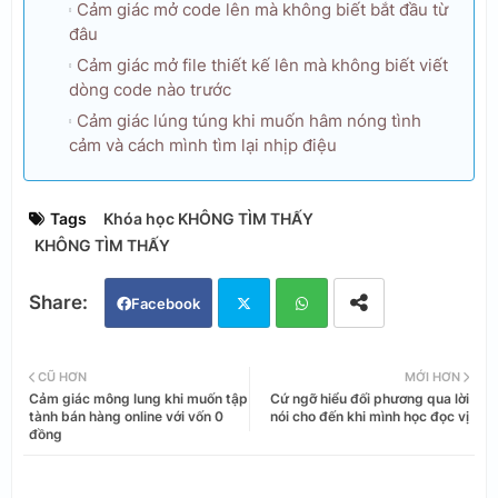
Cảm giác mở code lên mà không biết bắt đầu từ
đâu
Cảm giác mở file thiết kế lên mà không biết viết
dòng code nào trước
Cảm giác lúng túng khi muốn hâm nóng tình
cảm và cách mình tìm lại nhịp điệu
Tags
Khóa học KHÔNG TÌM THẤY
KHÔNG TÌM THẤY
Facebook
Twi
Wh
CŨ HƠN
MỚI HƠN
Cảm giác mông lung khi muốn tập
Cứ ngỡ hiểu đối phương qua lời
tter
ats
tành bán hàng online với vốn 0
nói cho đến khi mình học đọc vị
đồng
app