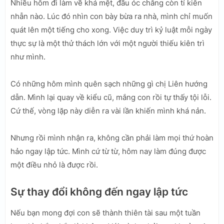
Nhiều hôm đi làm về khá mệt, đầu óc chẳng còn tí kiên
nhẫn nào. Lúc đó nhìn con bày bừa ra nhà, mình chỉ muốn
quát lên một tiếng cho xong. Việc duy trì kỷ luật mỗi ngày
thực sự là một thử thách lớn với một người thiếu kiên trì
như mình.
Có những hôm mình quên sạch những gì chị Liên hướng
dẫn. Mình lại quay về kiểu cũ, mắng con rồi tự thấy tội lỗi.
Cứ thế, vòng lặp này diễn ra vài lần khiến mình khá nản.
Nhưng rồi mình nhận ra, không cần phải làm mọi thứ hoàn
hảo ngay lập tức. Mình cứ từ từ, hôm nay làm đúng được
một điều nhỏ là được rồi.
Sự thay đổi không đến ngay lập tức
Nếu bạn mong đợi con sẽ thành thiên tài sau một tuần