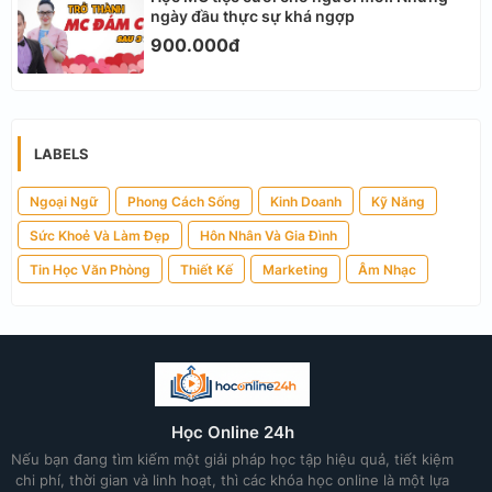
ngày đầu thực sự khá ngợp
900.000đ
LABELS
Ngoại Ngữ
Phong Cách Sống
Kinh Doanh
Kỹ Năng
Sức Khoẻ Và Làm Đẹp
Hôn Nhân Và Gia Đình
Tin Học Văn Phòng
Thiết Kế
Marketing
Âm Nhạc
Học Online 24h
Nếu bạn đang tìm kiếm một giải pháp học tập hiệu quả, tiết kiệm
chi phí, thời gian và linh hoạt, thì các khóa học online là một lựa