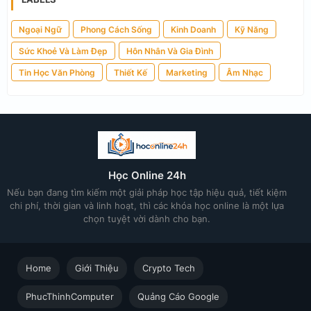
Ngoại Ngữ
Phong Cách Sống
Kinh Doanh
Kỹ Năng
Sức Khoẻ Và Làm Đẹp
Hôn Nhân Và Gia Đình
Tin Học Văn Phòng
Thiết Kế
Marketing
Âm Nhạc
Học Online 24h
Nếu bạn đang tìm kiếm một giải pháp học tập hiệu quả, tiết kiệm
chi phí, thời gian và linh hoạt, thì các khóa học online là một lựa
chọn tuyệt vời dành cho bạn.
Home
Giới Thiệu
Crypto Tech
PhucThinhComputer
Quảng Cáo Google