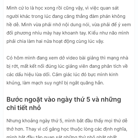
Mình cứ lo là học xong rồi cũng vậy, vì việc quan sát
người khác trong lúc đang căng thẳng đàm phán không
hề dễ. Mình vừa phải nhớ nội dung nói, vừa phải để ý xem
đối phương nhíu mày hay khoanh tay. Kiểu như não mình
phải chia làm hai nửa hoạt động cùng lúc vậy.
Có hôm mình đang xem dở video bài giảng thì mạng nhà
bị rớt, mất kết nối đúng lúc giảng viên đang phân tích về
các dấu hiệu lừa dối. Cảm giác lúc đó bực mình kinh
khủng, làm mạch suy nghĩ bị ngắt quãng hẳn.
Bước ngoặt vào ngày thứ 5 và những
chi tiết nhỏ
Nhưng khoảng ngày thứ 5, mình bắt đầu thấy mọi thứ dễ
thở hơn. Thay vì cố gắng học thuộc lòng các định nghĩa,
mình bắt đầu tập quan sát những thứ nhỏ nhặt nhất.