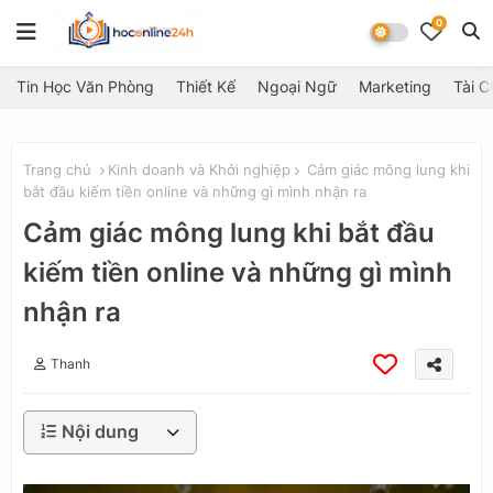
0
Tin Học Văn Phòng
Thiết Kế
Ngoại Ngữ
Marketing
Tài C
Trang chủ
Kinh doanh và Khởi nghiệp
Cảm giác mông lung khi
bắt đầu kiếm tiền online và những gì mình nhận ra
Cảm giác mông lung khi bắt đầu
kiếm tiền online và những gì mình
nhận ra
Thanh
Nội dung