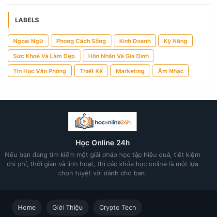
LABELS
Ngoại Ngữ
Phong Cách Sống
Kinh Doanh
Kỹ Năng
Sức Khoẻ Và Làm Đẹp
Hôn Nhân Và Gia Đình
Tin Học Văn Phòng
Thiết Kế
Marketing
Âm Nhạc
Học Online 24h
Nếu bạn đang tìm kiếm một giải pháp học tập hiệu quả, tiết kiệm
chi phí, thời gian và linh hoạt, thì các khóa học online là một lựa
chọn tuyệt vời dành cho bạn.
Home
Giới Thiệu
Crypto Tech